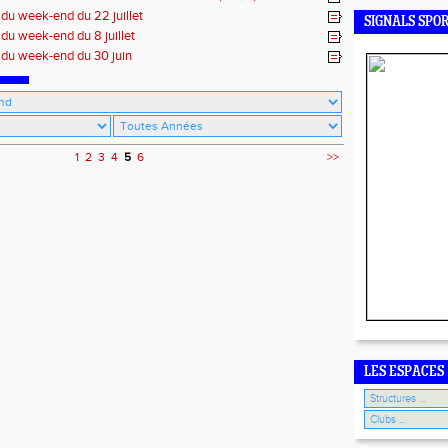
GAT
 du week-end du 22 juillet
SIGNALS SPO
 du week-end du 8 juillet
 du week-end du 30 juin
1
2
3
4
5
6
>>
LES ESPACES