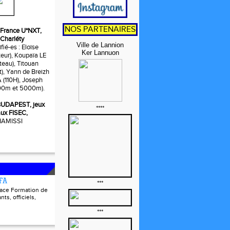
NOS PARTENAIRES
t, France U*NXT,
 Charléty
Ville de Lannion
fié-es : Eloïse
Ker Lannuon
ur), Koupaïa LE
eau), Titouan
t), Yann de Breizh
110H), Joseph
0m et 5000m).
, BUDAPEST, jeux
****
ux FISEC,
 HAMISSI
FFA
***
pace Formation de
nts, officiels,
***