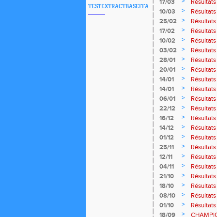
>
17/03
Résultats
TESTEXTRACTBASEFFA
>
10/03
Résultats
>
25/02
Résultats
>
17/02
Résultats
>
10/02
Résultats
>
03/02
Résultats
>
28/01
Résultats
>
20/01
Résultats
>
14/01
Résultats
>
14/01
Résultats
>
06/01
Résultats
>
22/12
Résultat
>
16/12
Résultat
>
14/12
Résultat
>
01/12
Résultat
>
25/11
Résultat
>
12/11
Résultats
>
04/11
Résultat
>
21/10
Résultats
>
18/10
Résultats
>
08/10
Résultats
>
01/10
Résultat
>
18/09
CHAMPIO