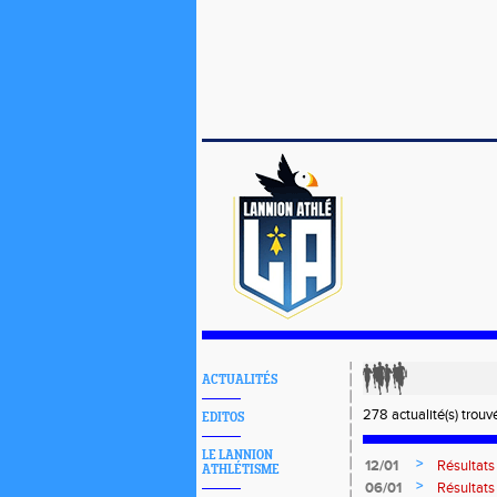
ACTUALITÉS
278 actualité(s) trouv
EDITOS
LE LANNION
>
12/01
Résultat
ATHLÉTISME
>
06/01
Résultat