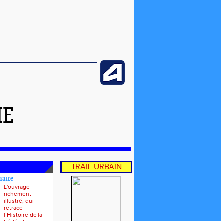
ME
TRAIL URBAIN
naire
L'ouvrage
richement
illustré, qui
retrace
l’Histoire de la