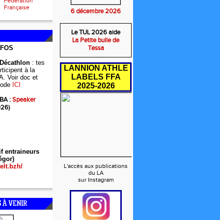
Fédération
Française
6 décembre 2026
Le TUL 2026 aide
La Petite bulle de
NFOS
Tessa
 Décathlon
: tes
LANNION ATHLE
ticipent à la
LABELS FFA
A. Voir doc et
ode
ICI
2025-2026
BA :
Speaker
026)
if entraineurs
égor)
elt.bzh/
L'accès aux publications
du LA
sur Instagram
 À VENIR