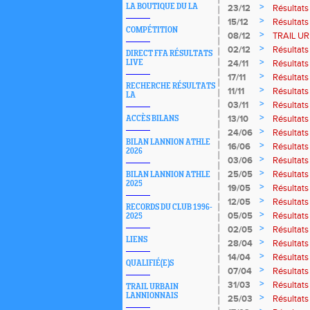
>
LA BOUTIQUE DU LA
23/12
Résultat
>
15/12
Résultats
COMPÉTITION
>
08/12
TRAIL UR
>
02/12
Résultats
DIRECT FFA RÉSULTATS
>
LIVE
24/11
Résultats
>
17/11
Résultats
RECHERCHE RÉSULTATS
>
11/11
Résultats
LA
>
03/11
Résultats
>
13/10
Résultats
ACCÈS BILANS
>
24/06
Résultats
BILAN LANNION ATHLE
>
16/06
Résultats
2026
>
03/06
Résultats
>
25/05
Résultat
BILAN LANNION ATHLE
2025
>
19/05
Résultats
>
12/05
Résultats
RECORDS DU CLUB 1996-
>
05/05
Résultat
2025
>
02/05
Résultats
LIENS
>
28/04
Résultats
>
14/04
Résultats
QUALIFIÉ(E)S
>
07/04
Résultats
>
31/03
Résultats
TRAIL URBAIN
LANNIONNAIS
>
25/03
Résultat