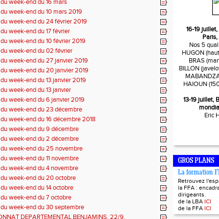
 du week-end du 16 mars
 du week-end du 10 mars 2019
 du week-end du 24 février 2019
16-19 juille
 du week-end du 17 février
Paris,
 du week-end du 10 février 2019
Nos 5 quali
 du week-end du 02 février
HUGON (haute
 du week-end du 27 janvier 2019
BRAS (mart
BILLON (javelo
 du week-end du 20 janvier 2019
MABANDZA (
 du week-end du 13 janvier 2019
HAIOUN (150
 du week-end du 13 janvier
 du week-end du 6 janvier 2019
13-19 juillet
mondia
s du week-end du 23 décembre
Eric
s du week-end du 16 décembre 2018
s du week-end du 9 décembre
s du week-end du 2 décembre
s du week-end du 25 novembre
 du week-end du 11 novembre
GROS PLANS
s du week-end du 4 novembre
La formation 
 du week-end du 20 octobre
Retrouvez l'es
 du week-end du 14 octobre
la FFA : encadra
dirigeants.
 du week-end du 7 octobre
de la LBA
ICI
s du week-end du 30 septembre
de la FFA
ICI
NNAT DEPARTEMENTAL BENJAMINS, 22/9,