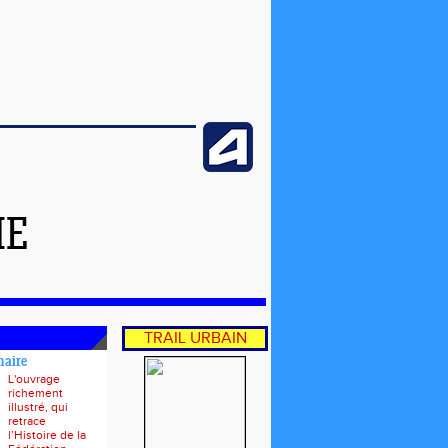
ME
TRAIL URBAIN
naire
L'ouvrage
richement
illustré, qui
retrace
l’Histoire de la