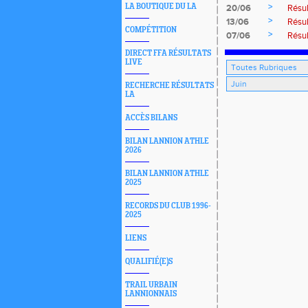
>
LA BOUTIQUE DU LA
20/06
Résul
>
13/06
Résul
COMPÉTITION
>
07/06
Résul
DIRECT FFA RÉSULTATS
LIVE
RECHERCHE RÉSULTATS
LA
ACCÈS BILANS
BILAN LANNION ATHLE
2026
BILAN LANNION ATHLE
2025
RECORDS DU CLUB 1996-
2025
LIENS
QUALIFIÉ(E)S
TRAIL URBAIN
LANNIONNAIS