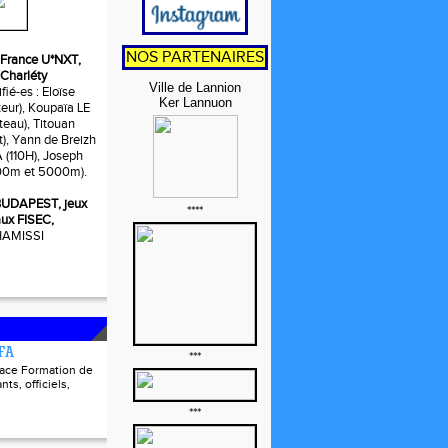
NOS PARTENAIRES
t, France U*NXT,
 Charléty
Ville de Lannion
fié-es : Eloïse
Ker Lannuon
ur), Koupaïa LE
eau), Titouan
t), Yann de Breizh
110H), Joseph
0m et 5000m).
, BUDAPEST, jeux
****
ux FISEC,
 HAMISSI
FFA
***
pace Formation de
nts, officiels,
***