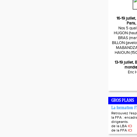
16-19 juille
Paris,
Nos 5 quali
HUGON (haute
BRAS (mart
BILLON (javelo
MABANDZA (
HAIOUN (150
13-19 juillet
mondia
Eric
GROS PLANS
La formation 
Retrouvez l'es
la FFA : encadra
dirigeants.
de la LBA
ICI
de la FFA
ICI