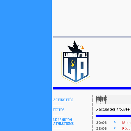
ACTUALITÉS
5 actualité(s) trouvée(s
EDITOS
LE LANNION
>
30/06
Momen
ATHLÉTISME
>
28/06
Résul