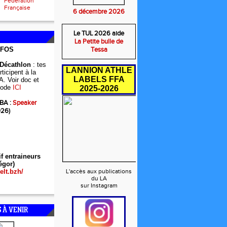
Fédération
Française
6 décembre 2026
Le TUL 2026 aide
La Petite bulle de
NFOS
Tessa
 Décathlon
: tes
LANNION ATHLE
ticipent à la
LABELS FFA
A. Voir doc et
ode
ICI
2025-2026
BA :
Speaker
026)
if entraineurs
égor)
elt.bzh/
L'accès aux publications
du LA
sur Instagram
 À VENIR