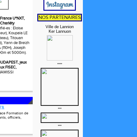
NOS PARTENAIRES
t, France U*NXT,
 Charléty
Ville de Lannion
fié-es : Eloïse
Ker Lannuon
ur), Koupaïa LE
eau), Titouan
t), Yann de Breizh
110H), Joseph
0m et 5000m).
, BUDAPEST, jeux
****
ux FISEC,
 HAMISSI
FFA
***
pace Formation de
nts, officiels,
***