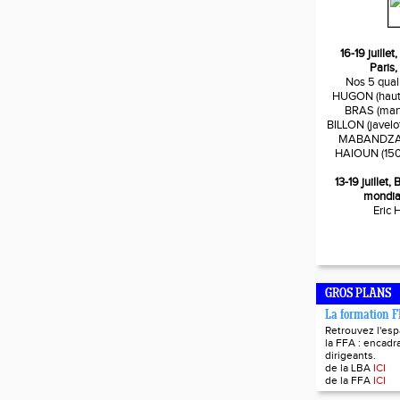
16-19 juille
Paris,
Nos 5 quali
HUGON (haute
BRAS (mart
BILLON (javelo
MABANDZA (
HAIOUN (150
13-19 juillet
mondia
Eric
GROS PLANS
La formation 
Retrouvez l'es
la FFA : encadra
dirigeants.
de la LBA
ICI
de la FFA
ICI