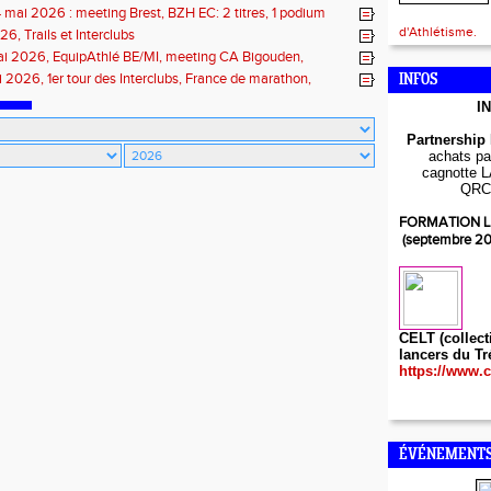
 mai 2026 : meeting Brest, BZH EC: 2 titres, 1 podium
d'Athlétisme.
6, Trails et Interclubs
ai 2026, EquipAthlé BE/MI, meeting CA Bigouden,
de la Loire
i 2026, 1er tour des Interclubs, France de marathon,
INFOS
 de la Baie
I
Partnership
achats par
cagnotte L
QRC
FORMATION L
(septembre 2
CELT (collect
lancers du Tr
https://www.c
ÉVÉNEMENTS