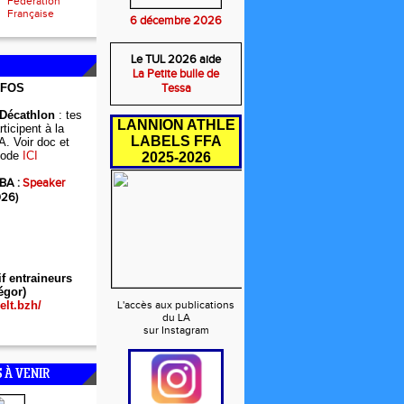
Fédération
Française
6 décembre 2026
Le TUL 2026 aide
La Petite bulle de
NFOS
Tessa
 Décathlon
: tes
LANNION ATHLE
ticipent à la
LABELS FFA
A. Voir doc et
ode
ICI
2025-2026
BA :
Speaker
026)
if entraineurs
égor)
elt.bzh/
L'accès aux publications
du LA
sur Instagram
 À VENIR