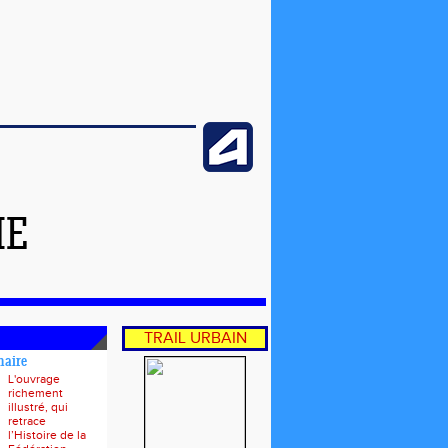
ME
TRAIL URBAIN
naire
L'ouvrage
richement
illustré, qui
retrace
l’Histoire de la