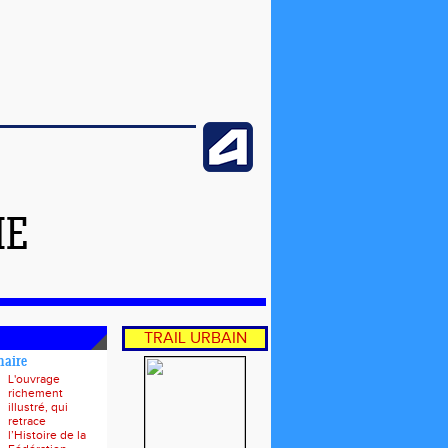
ME
TRAIL URBAIN
naire
L'ouvrage
richement
illustré, qui
retrace
l’Histoire de la