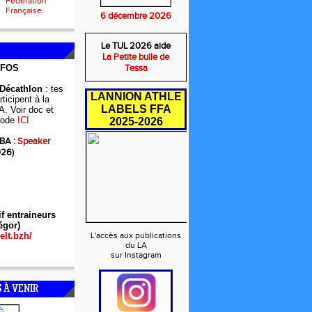
Fédération
Française
6 décembre 2026
Le TUL 2026 aide
La Petite bulle de
NFOS
Tessa
 Décathlon
: tes
LANNION ATHLE
ticipent à la
LABELS FFA
A. Voir doc et
ode
ICI
2025-2026
BA :
Speaker
026)
if entraineurs
égor)
elt.bzh/
L'accès aux publications
du LA
sur Instagram
 À VENIR