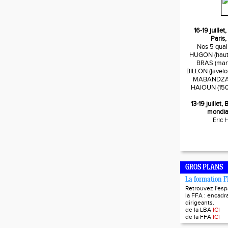
16-19 juille
Paris,
Nos 5 quali
HUGON (haute
BRAS (mart
BILLON (javelo
MABANDZA (
HAIOUN (150
13-19 juillet
mondia
Eric
GROS PLANS
La formation 
Retrouvez l'es
la FFA : encadra
dirigeants.
de la LBA
ICI
de la FFA
ICI