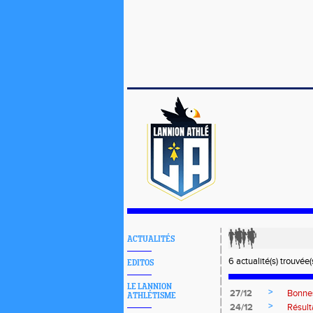
ACTUALITÉS
6 actualité(s) trouvée(s
EDITOS
LE LANNION
>
27/12
Bonnes
ATHLÉTISME
>
24/12
Résult