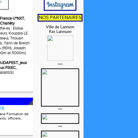
NOS PARTENAIRES
t, France U*NXT,
 Charléty
Ville de Lannion
fié-es : Eloïse
Ker Lannuon
ur), Koupaïa LE
eau), Titouan
t), Yann de Breizh
110H), Joseph
0m et 5000m).
, BUDAPEST, jeux
****
ux FISEC,
 HAMISSI
FFA
***
pace Formation de
nts, officiels,
***