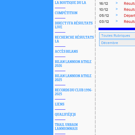
>
LA BOUTIQUE DU LA
16/12
Résult
>
10/12
Résult
COMPÉTITION
>
05/12
Dépar
>
03/12
Résult
DIRECT FFA RÉSULTATS
LIVE
RECHERCHE RÉSULTATS
LA
ACCÈS BILANS
BILAN LANNION ATHLE
2026
BILAN LANNION ATHLE
2025
RECORDS DU CLUB 1996-
2025
LIENS
QUALIFIÉ(E)S
TRAIL URBAIN
LANNIONNAIS