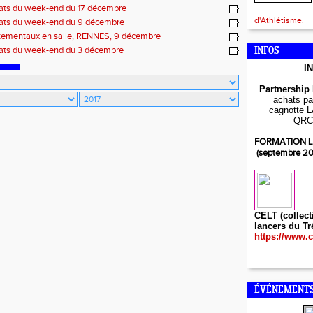
ats du week-end du 17 décembre
d'Athlétisme.
ats du week-end du 9 décembre
tementaux en salle, RENNES, 9 décembre
ats du week-end du 3 décembre
INFOS
I
Partnership
achats par
cagnotte L
QRC
FORMATION L
(septembre 2
CELT (collect
lancers du Tr
https://www.c
ÉVÉNEMENTS