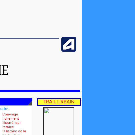
ME
TRAIL URBAIN
naire
L'ouvrage
richement
illustré, qui
retrace
l’Histoire de la