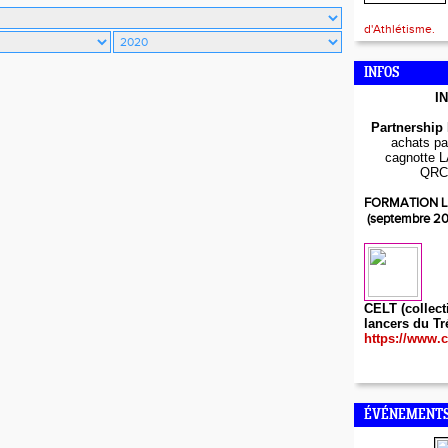
d'Athlétisme.
INFOS
I
Partnership
achats par
cagnotte L
QRC
FORMATION L
(septembre 2
CELT (collect
lancers du Tr
https://www.c
ÉVÉNEMENTS