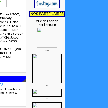
NOS PARTENAIRES
t, France U*NXT,
 Charléty
Ville de Lannion
fié-es : Eloïse
Ker Lannuon
ur), Koupaïa LE
eau), Titouan
t), Yann de Breizh
110H), Joseph
0m et 5000m).
, BUDAPEST, jeux
****
ux FISEC,
 HAMISSI
FFA
***
pace Formation de
nts, officiels,
***