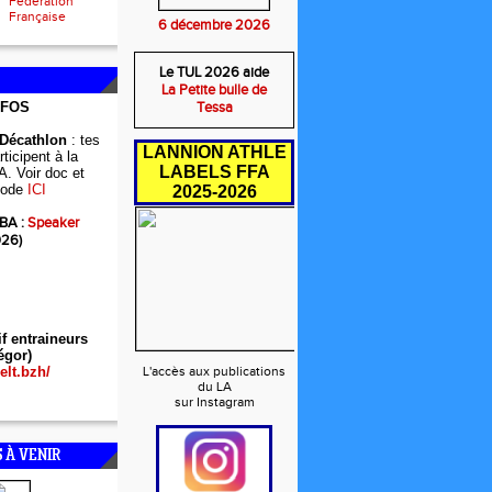
Fédération
Française
6 décembre 2026
Le TUL 2026 aide
La Petite bulle de
NFOS
Tessa
 Décathlon
: tes
LANNION ATHLE
ticipent à la
LABELS FFA
A. Voir doc et
ode
ICI
2025-2026
BA :
Speaker
026)
if entraineurs
égor)
elt.bzh/
L'accès aux publications
du LA
sur Instagram
 À VENIR