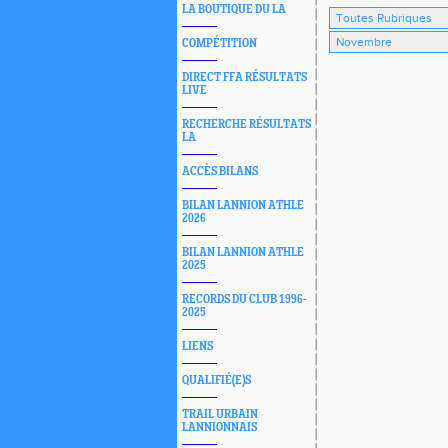
LA BOUTIQUE DU LA
COMPÉTITION
DIRECT FFA RÉSULTATS
LIVE
RECHERCHE RÉSULTATS
LA
ACCÈS BILANS
BILAN LANNION ATHLE
2026
BILAN LANNION ATHLE
2025
RECORDS DU CLUB 1996-
2025
LIENS
QUALIFIÉ(E)S
TRAIL URBAIN
LANNIONNAIS