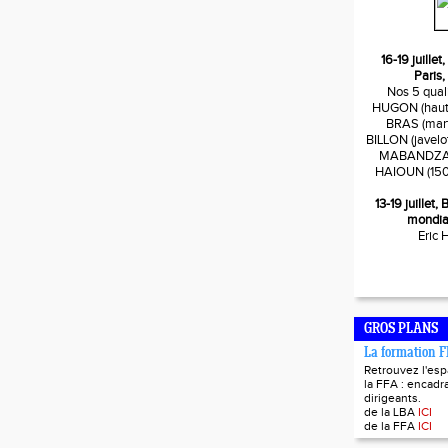
16-19 juille
Paris,
Nos 5 quali
HUGON (haute
BRAS (mart
BILLON (javelo
MABANDZA (
HAIOUN (150
13-19 juillet
mondia
Eric
GROS PLANS
La formation 
Retrouvez l'es
la FFA : encadra
dirigeants.
de la LBA
ICI
de la FFA
ICI