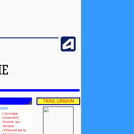
ME
TRAIL URBAIN
naire
L'ouvrage
richement
illustré, qui
retrace
l’Histoire de la