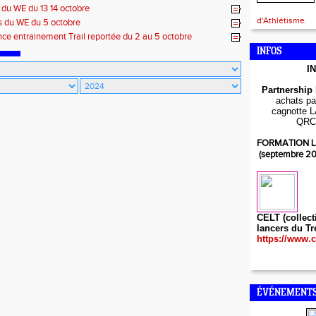
s du WE du 13 14 octobre
d'Athlétisme.
s du WE du 5 octobre
ce entrainement Trail reportée du 2 au 5 octobre
INFOS
I
Partnership
achats par
cagnotte L
QRC
FORMATION L
(septembre 2
CELT (collect
lancers du Tr
https://www.c
ÉVÉNEMENTS