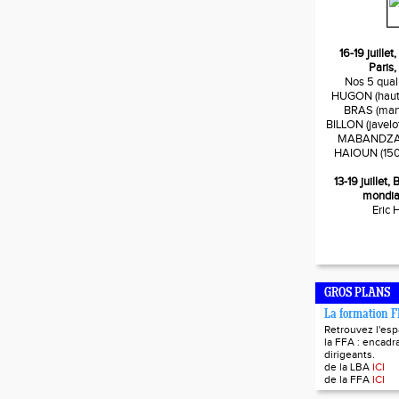
16-19 juille
Paris,
Nos 5 quali
HUGON (haute
BRAS (mart
BILLON (javelo
MABANDZA (
HAIOUN (150
13-19 juillet
mondia
Eric
GROS PLANS
La formation 
Retrouvez l'es
la FFA : encadra
dirigeants.
de la LBA
ICI
de la FFA
ICI