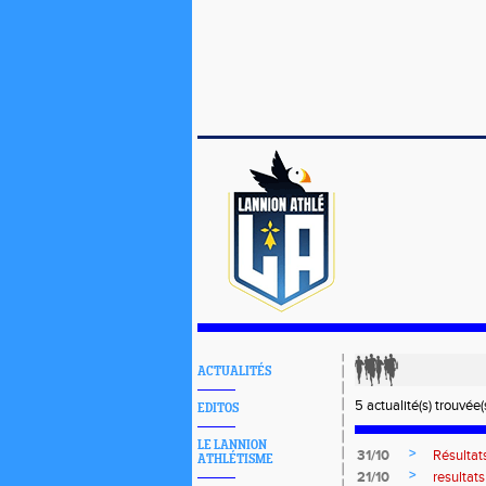
ACTUALITÉS
5 actualité(s) trouvée(s
EDITOS
LE LANNION
>
31/10
Résultat
ATHLÉTISME
>
21/10
resultat