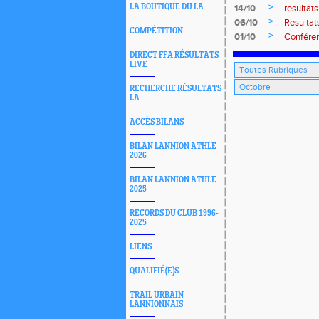
>
LA BOUTIQUE DU LA
14/10
resultat
>
06/10
Resultat
COMPÉTITION
>
01/10
Conféren
DIRECT FFA RÉSULTATS
LIVE
RECHERCHE RÉSULTATS
LA
ACCÈS BILANS
BILAN LANNION ATHLE
2026
BILAN LANNION ATHLE
2025
RECORDS DU CLUB 1996-
2025
LIENS
QUALIFIÉ(E)S
TRAIL URBAIN
LANNIONNAIS