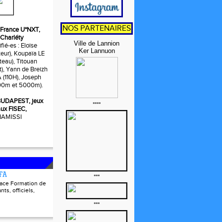
NOS PARTENAIRES
t, France U*NXT,
 Charléty
Ville de Lannion
fié-es : Eloïse
Ker Lannuon
ur), Koupaïa LE
eau), Titouan
t), Yann de Breizh
110H), Joseph
0m et 5000m).
, BUDAPEST, jeux
****
ux FISEC,
 HAMISSI
FFA
***
pace Formation de
nts, officiels,
***