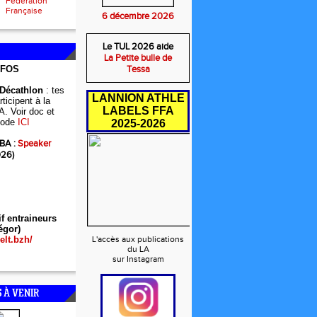
Fédération
Française
6 décembre 2026
Le TUL 2026 aide
La Petite bulle de
NFOS
Tessa
 Décathlon
: tes
LANNION ATHLE
ticipent à la
LABELS FFA
A. Voir doc et
ode
ICI
2025-2026
BA :
Speaker
026)
if entraineurs
égor)
elt.bzh/
L'accès aux publications
du LA
sur Instagram
 À VENIR