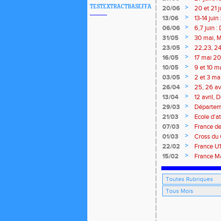
TESTEXTRACTBASEFFA
>
20/06
20 et 21 
>
13/06
13-14 jui
meeting 
>
06/06
6,7 juin 
>
31/05
30 mai, M
route, Tra
>
23/05
22,23, 24
>
16/05
17 mai 202
>
10/05
9 et 10 m
marathon 
>
03/05
2 et 3 ma
traversée
>
26/04
25, 26 av
Isle
>
13/04
12 avril,
marathon 
>
29/03
Départeme
>
21/03
Ecole d'at
>
07/03
France de
Brieuc, 7
>
01/03
Cross du 
>
22/02
France U1
>
15/02
France Ma