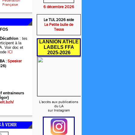
Fédération
Française
6 décembre 2026
Le TUL 2026 aide
La Petite bulle de
NFOS
Tessa
 Décathlon
: tes
LANNION ATHLE
ticipent à la
LABELS FFA
A. Voir doc et
ode
ICI
2025-2026
BA :
Speaker
026)
if entraineurs
égor)
elt.bzh/
L'accès aux publications
du LA
sur Instagram
 À VENIR