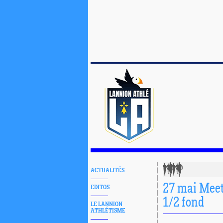
ACTUALITÉS
27 mai Meet
EDITOS
1/2 fond
LE LANNION
ATHLÉTISME