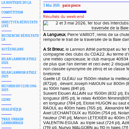
LA BOUTIQUE DU LA
3 Mai 2026 -
paris pierre
COMPÉTITION
Résultats du week-end
DIRECT FFA RÉSULTATS
LIVE
A Langueux
, Pierre VARIOT, remis de sa chut
RECHERCHE RÉSULTATS
remporte le trail de la traversée de la Baie da
LA
A St Brieuc
, le Lannion Athlé participait au 1e
ACCÈS BILANS
compagnie des clubs du CDA22. Au terme d'
une météo capricieuse, le club marque 40934 
BILAN LANNION ATHLE
2026
de plus que l'an dernier et ceci avec 2 disqual
non classée synonyme de zéro) et se classe 1e
BILAN LANNION ATHLE
bretonne.
2025
Gaelle LE GLÉAU sur 1500m réalise la meilleu
(872pt) , devant Joseph HAIOUN sur 800m (
RECORDS DU CLUB 1996-
au 100m haies (841 pt).
2025
Suivent Elouen ALLAIN sur 1500m (832 pt), Es
longueur (815 pt), le relais 4x100m féminin(80
LIENS
en longueur (784 pt), Eloise HUGON au saut e
RAOUL au 400m haies (765 pt), Alexandre M
QUALIFIÉ(E)S
Axel LECHANTOUX au 1500m (754 pt), Nolan
hauteur (741 pt), Manon LETEXIER au 400m (7
TRAIL URBAIN
VALENTIN-EGUIA au triple saut (724 pt), Az
LANNIONNAIS
(719 pt), Nunyo MALGORN au 110 m haies (711 