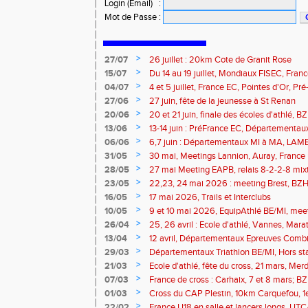
Login (Email)
:
Mot de Passe
:
>
27/07
26 juillet : 20km Cote de Granit Rose
>
15/07
Du 14 au 19 juillet, Mondiaux FISEC, Fra
>
04/07
4 et 5 juillet, France EC, Pointes d'Or, 
Meetings Fougères, Quimper, St Renan
>
27/06
27 juin, fête de la jeunesse à St Renan
>
20/06
20 et 21 juin, finale des écoles d'athlé, 
>
13/06
13-14 juin : PréFrance EC, Départementau
meeting Pacé, meeting Landerneau
>
06/06
6,7 juin : Départementaux MI à MA, LAM
>
31/05
30 mai, Meetings Lannion, Auray, France u
route, Trails
>
28/05
27 mai Meeting EAPB, relais 8-2-2-8 mixt
>
23/05
22,23, 24 mai 2026 : meeting Brest, BZH 
>
16/05
17 mai 2026, Trails et Interclubs
>
10/05
9 et 10 mai 2026, EquipAthlé BE/MI, mee
marathon de la Loire
>
26/04
25, 26 avril : Ecole d'athlé, Vannes, Mara
Isle
>
13/04
12 avril, Départementaux Epreuves Comb
marathon de Paris
>
29/03
Départementaux Triathlon BE/MI, Hors st
>
21/03
Ecole d'athlé, fête du cross, 21 mars, Merd
>
07/03
France de cross : Carhaix, 7 et 8 mars; B
Brieuc, 7 mars
>
01/03
Cross du CAP Plestin, 10km Carquefou, 1
>
22/02
France U18 en salle et lancers longs, UT