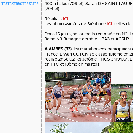
400m haies (706 pt), Sarah DE SAINT LAUR
TESTEXTRACTBASEFFA
(704 pt)
Résultats
ICI
Les photos/vidéos de Stéphane
ICI
, celles de
Dans 15 jours, se jouera la remontée en N2. L
3ème N3 Bretagne derrière HBA3 et ACRLP
A AMBES (33)
, les marathoniens participaien
France. Erwan COTON se classe 101ème en 2h
réalise 2h58'02" et Jérôme THOS 3h19'05". L
en TTC et 10ème en masters.