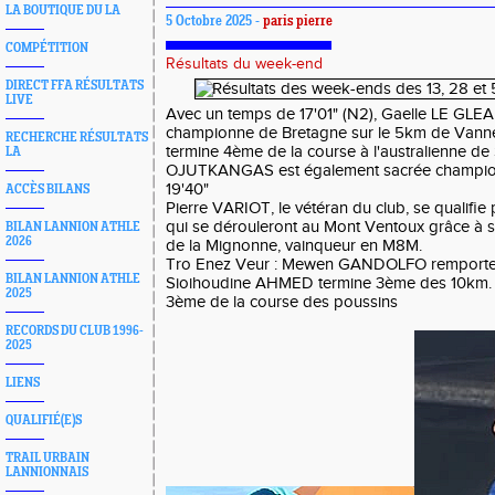
LA BOUTIQUE DU LA
5 Octobre 2025 -
paris pierre
COMPÉTITION
Résultats du week-end
DIRECT FFA RÉSULTATS
LIVE
Avec un temps de 17'01" (N2), Gaelle LE GLEAU
championne de Bretagne sur le 5km de Vannes
RECHERCHE RÉSULTATS
termine 4ème de la course à l'australienne de
LA
OJUTKANGAS est également sacrée champio
19'40"
ACCÈS BILANS
Pierre VARIOT, le vétéran du club, se qualifie 
qui se dérouleront au Mont Ventoux grâce à sa 
BILAN LANNION ATHLE
2026
de la Mignonne, vainqueur en M8M.
Tro Enez Veur : Mewen GANDOLFO remporte 
BILAN LANNION ATHLE
Sioihoudine AHMED termine 3ème des 10km
2025
3ème de la course des poussins
RECORDS DU CLUB 1996-
2025
LIENS
QUALIFIÉ(E)S
TRAIL URBAIN
LANNIONNAIS