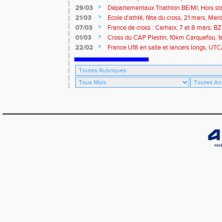
marathon de Paris
>
29/03
Départementaux Triathlon BE/MI, Hors st
>
21/03
Ecole d'athlé, fête du cross, 21 mars, Merd
>
07/03
France de cross : Carhaix, 7 et 8 mars; B
Brieuc, 7 mars
>
01/03
Cross du CAP Plestin, 10km Carquefou, 1
>
22/02
France U18 en salle et lancers longs, UT