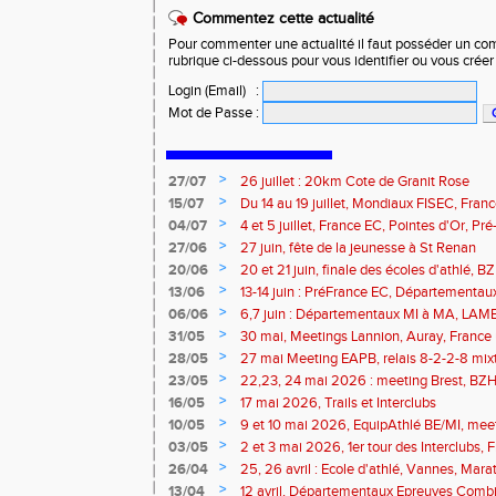
Commentez cette actualité
Pour commenter une actualité il faut posséder un compt
rubrique ci-dessous pour vous identifier ou vous crée
Login (Email)
:
Mot de Passe
:
>
27/07
26 juillet : 20km Cote de Granit Rose
>
15/07
Du 14 au 19 juillet, Mondiaux FISEC, Fra
>
04/07
4 et 5 juillet, France EC, Pointes d'Or, 
Meetings Fougères, Quimper, St Renan
>
27/06
27 juin, fête de la jeunesse à St Renan
>
20/06
20 et 21 juin, finale des écoles d'athlé, 
>
13/06
13-14 juin : PréFrance EC, Départementau
meeting Pacé, meeting Landerneau
>
06/06
6,7 juin : Départementaux MI à MA, LAM
>
31/05
30 mai, Meetings Lannion, Auray, France u
route, Trails
>
28/05
27 mai Meeting EAPB, relais 8-2-2-8 mixt
>
23/05
22,23, 24 mai 2026 : meeting Brest, BZH 
>
16/05
17 mai 2026, Trails et Interclubs
>
10/05
9 et 10 mai 2026, EquipAthlé BE/MI, mee
marathon de la Loire
>
03/05
2 et 3 mai 2026, 1er tour des Interclubs,
traversée de la Baie
>
26/04
25, 26 avril : Ecole d'athlé, Vannes, Mara
Isle
>
13/04
12 avril, Départementaux Epreuves Comb