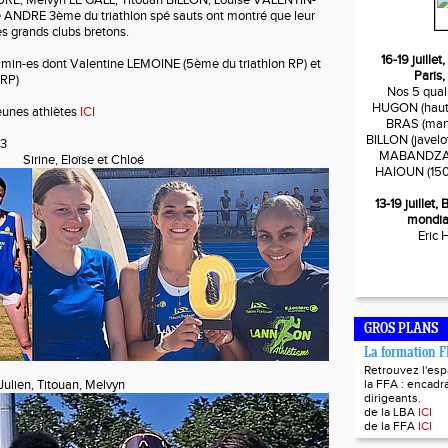
RE, Melvyn LE GALL, Titouan BILLON, Louise VALENTIN-
 ANDRE 3ème du triathlon spé sauts ont montré que leur
es grands clubs bretons.
16-19 juille
amin-es dont Valentine LEMOINE (5ème du triathlon RP) et
Paris,
RP)
Nos 5 quali
HUGON (haute
jeunes athlètes
ICI
BRAS (mart
BILLON (javelo
 3
MABANDZA (
Sirine, Eloïse et Chloé
HAIOUN (150
13-19 juillet
mondia
Eric
GROS PLANS
La formation 
Retrouvez l'es
ulien, Titouan, Melvyn
la FFA : encadra
dirigeants.
de la LBA
ICI
de la FFA
ICI