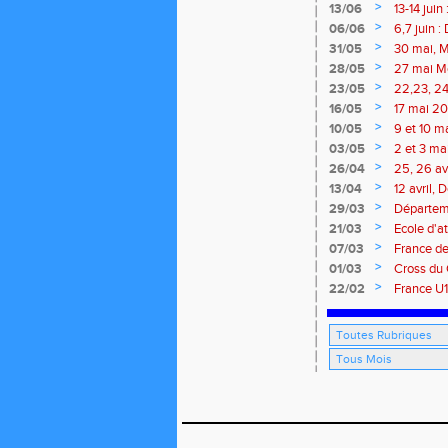
>
13/06
13-14 jui
meeting 
>
06/06
6,7 juin 
>
31/05
30 mai, M
route, Tra
>
28/05
27 mai Me
>
23/05
22,23, 24
>
16/05
17 mai 202
>
10/05
9 et 10 m
marathon 
>
03/05
2 et 3 ma
traversée
>
26/04
25, 26 av
Isle
>
13/04
12 avril,
marathon 
>
29/03
Départeme
>
21/03
Ecole d'at
>
07/03
France de
Brieuc, 7
>
01/03
Cross du 
>
22/02
France U1