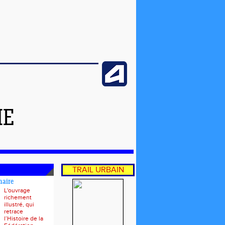
ME
TRAIL URBAIN
naire
L'ouvrage
richement
illustré, qui
retrace
l’Histoire de la