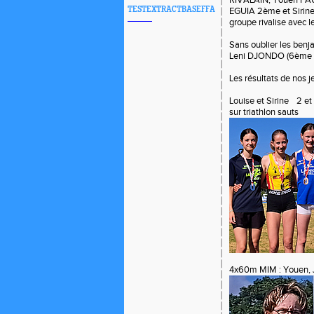
RIVALAIN, Youen FAU
TESTEXTRACTBASEFFA
EGUIA 2ème et Sirine
groupe rivalise avec l
Sans oublier les benj
Leni DJONDO (6ème 
Les résultats de nos 
Louise et Sirine
2 et
sur triathlon sauts
4x60m MIM : Youen, J