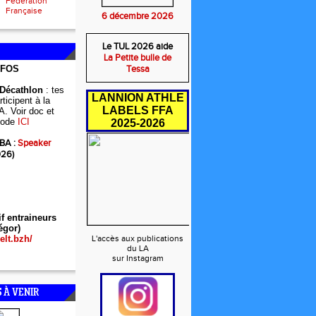
Fédération
Française
6 décembre 2026
Le TUL 2026 aide
La Petite bulle de
NFOS
Tessa
 Décathlon
: tes
LANNION ATHLE
ticipent à la
LABELS FFA
A. Voir doc et
ode
ICI
2025-2026
BA :
Speaker
026)
if entraineurs
égor)
elt.bzh/
L'accès aux publications
du LA
sur Instagram
 À VENIR