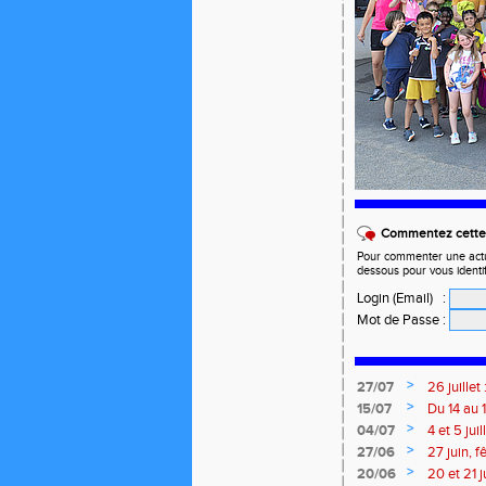
Commentez cette 
Pour commenter une actual
dessous pour vous identi
Login (Email)
:
Mot de Passe
:
>
27/07
26 juille
>
15/07
Du 14 au 
>
04/07
4 et 5 ju
Meetings
>
27/06
27 juin, 
>
20/06
20 et 21 