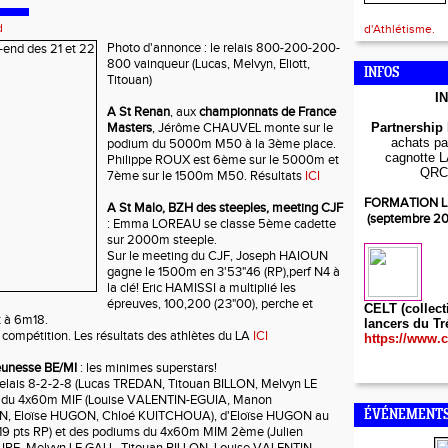
d
d'Athlétisme.
Photo d'annonce : le relais 800-200-200-
800 vainqueur (Lucas, Melvyn, Eliott,
INFOS
Titouan)
I
A St Renan
, aux
championnats de France
Masters
, Jérôme CHAUVEL monte sur le
Partnership
achats par
podium du 5000m M50 à la 3ème place.
cagnotte L
Philippe ROUX est 6ème sur le 5000m et
QRC
7ème sur le 1500m M50. Résultats
ICI
FORMATION L
A St Malo, BZH des steeples, meeting CJF
(septembre 2
: Emma LOREAU se classe 5ème cadette
sur 2000m steeple.
Sur le meeting du CJF, Joseph HAIOUN
gagne le 1500m en 3'53"46 (RP),perf N4 à
la clé! Eric HAMISSI a multiplié les
épreuves, 100,200 (23"00), perche et
CELT (collect
t à 6m18.
lancers du Tr
 compétition. Les résultats des athlètes du LA
ICI
https://www.c
jeunesse BE/MI
: les minimes superstars!
 relais 8-2-2-8 (Lucas TREDAN, Titouan BILLON, Melvyn LE
), du 4x60m MIF (Louise VALENTIN-EGUIA, Manon
 Eloïse HUGON, Chloé KUITCHOUA), d'Eloïse HUGON au
ÉVÉNEMENTS
(119 pts RP) et des podiums du 4x60m MIM 2ème (Julien