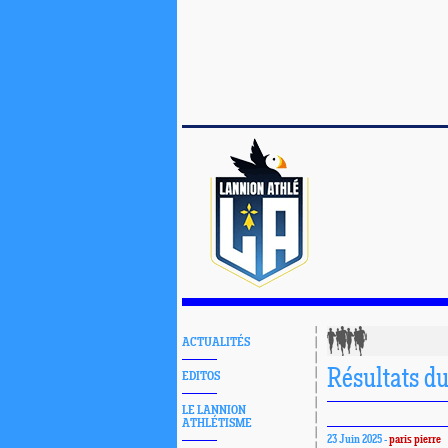
ACTUALITÉS
Résultats du
EDITOS
LE LANNION
ATHLÉTISME
23 Juin 2025 -
paris pierre