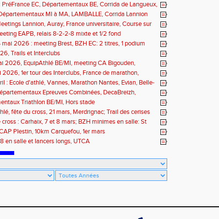
n : PréFrance EC, Départementaux BE, Corrida de Langueux,
Pacé, meeting Landerneau
: Départementaux MI à MA, LAMBALLE, Corrida Lannion
eetings Lannion, Auray, France universitaire, Course sur
ils
eting EAPB, relais 8-2-2-8 mixte et 1/2 fond
 mai 2026 : meeting Brest, BZH EC: 2 titres, 1 podium
6, Trails et Interclubs
ai 2026, EquipAthlé BE/MI, meeting CA Bigouden,
de la Loire
i 2026, 1er tour des Interclubs, France de marathon,
 de la Baie
ril : Ecole d'athlé, Vannes, Marathon Nantes, Evian, Belle-
 Départementaux Epreuves Combinées, DecaBreizh,
de Paris
ntaux Triathlon BE/MI, Hors stade
hlé, fête du cross, 21 mars, Merdrignac; Trail des cerises
 cross : Carhaix, 7 et 8 mars; BZH minimes en salle: St
 mars
CAP Plestin, 10km Carquefou, 1er mars
8 en salle et lancers longs, UTCA