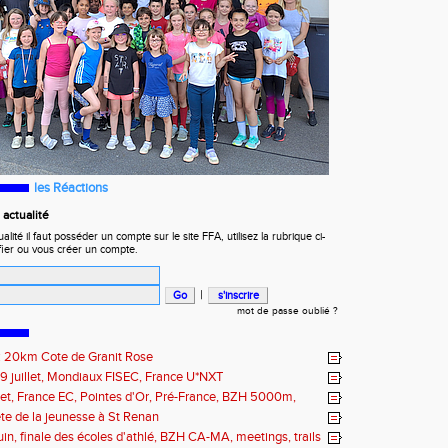
les Réactions
actualité
ité il faut posséder un compte sur le site FFA, utilisez la rubrique ci-
fier ou vous créer un compte.
|
mot de passe oublié ?
t : 20km Cote de Granit Rose
19 juillet, Mondiaux FISEC, France U*NXT
illet, France EC, Pointes d'Or, Pré-France, BZH 5000m,
 Fougères, Quimper, St Renan
fête de la jeunesse à St Renan
juin, finale des écoles d'athlé, BZH CA-MA, meetings, trails