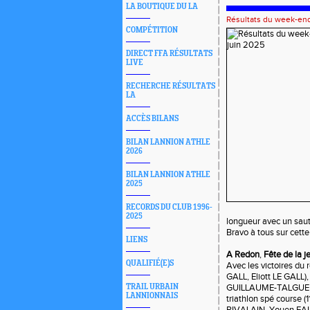
LA BOUTIQUE DU LA
Résultats du week-en
COMPÉTITION
DIRECT FFA RÉSULTATS
LIVE
RECHERCHE RÉSULTATS
LA
ACCÈS BILANS
BILAN LANNION ATHLE
2026
BILAN LANNION ATHLE
2025
RECORDS DU CLUB 1996-
2025
longueur avec un sau
Bravo à tous sur cette
LIENS
A Redon
,
Fête de la 
QUALIFIÉ(E)S
Avec les victoires du
GALL, Eliott LE GALL
TRAIL URBAIN
GUILLAUME-TALGUEN,
LANNIONNAIS
triathlon spé course 