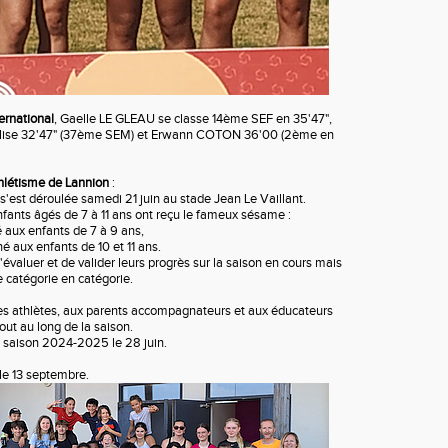
ernational
, Gaelle LE GLEAU se classe 14ème SEF en 35'47",
lise 32'47" (37ème SEM) et Erwann COTON 36'00 (2ème en
hlétisme de Lannion
:
s'est déroulée samedi 21 juin au stade Jean Le Vaillant.
enfants âgés de 7 à 11 ans ont reçu le fameux sésame :
é aux enfants de 7 à 9 ans,
é aux enfants de 10 et 11 ans.
'évaluer et de valider leurs progrès sur la saison en cours mais
e catégorie en catégorie.
nes athlètes, aux parents accompagnateurs et aux éducateurs
tout au long de la saison.
 saison 2024-2025 le 28 juin.
e 13 septembre.