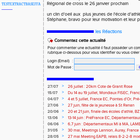
Régional de cross le 26 janvier prochain
TESTEXTRACTBASEFFA
un clin d'oeil aux plus jeunes de l'école d'athl
Stéphane, bravo pour leur motivation et leur p
les Réactions
Commentez cette actualité
Pour commenter une actualité il faut posséder un compt
rubrique ci-dessous pour vous identifier ou vous crée
Login (Email)
:
Mot de Passe
:
>
27/07
26 juillet : 20km Cote de Granit Rose
>
15/07
Du 14 au 19 juillet, Mondiaux FISEC, Fra
>
04/07
4 et 5 juillet, France EC, Pointes d'Or, 
Meetings Fougères, Quimper, St Renan
>
27/06
27 juin, fête de la jeunesse à St Renan
>
20/06
20 et 21 juin, finale des écoles d'athlé, 
>
13/06
13-14 juin : PréFrance EC, Départementau
meeting Pacé, meeting Landerneau
>
06/06
6,7 juin : Départementaux MI à MA, LAM
>
31/05
30 mai, Meetings Lannion, Auray, France u
route, Trails
>
28/05
27 mai Meeting EAPB, relais 8-2-2-8 mixt