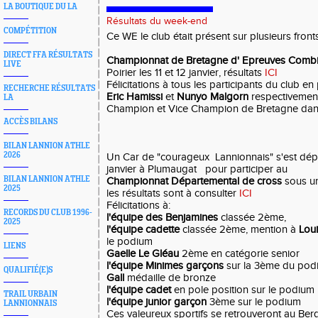
LA BOUTIQUE DU LA
Résultats du week-end
COMPÉTITION
Ce WE le club était présent sur plusieurs fronts
DIRECT FFA RÉSULTATS
Championnat de Bretagne d' Epreuves Comb
LIVE
Poirier les 11 et 12 janvier, résultats
ICI
Félicitations à tous les participants du club en 
RECHERCHE RÉSULTATS
Eric Hamissi
et
Nunyo Malgorn
respectiveme
LA
Champion et Vice Champion de Bretagne dans
ACCÈS BILANS
BILAN LANNION ATHLE
2026
Un Car de "courageux Lannionnais" s'est dép
janvier à Plumaugat pour participer au
BILAN LANNION ATHLE
Championnat Départemental de cross
sous un
2025
les résultats sont à consulter
ICI
Félicitations à:
RECORDS DU CLUB 1996-
l'équipe des Benjamines
classée 2ème,
2025
l'équipe cadette
classée 2ème, mention à
Lou
le podium
LIENS
Gaelle Le Gléau
2ème en catégorie senior
l'équipe Minimes garçons
sur la 3ème du pod
QUALIFIÉ(E)S
Gall
médaille de bronze
l'équipe cadet
en pole position sur le podium
TRAIL URBAIN
l'équipe junior garçon
3ème sur le podium
LANNIONNAIS
Ces valeureux sportifs se retrouveront au Berg