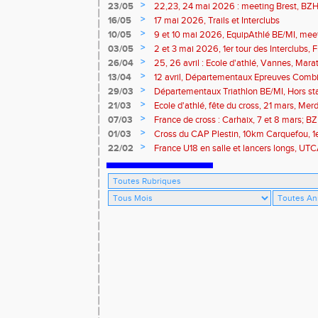
>
23/05
22,23, 24 mai 2026 : meeting Brest, BZH 
>
16/05
17 mai 2026, Trails et Interclubs
>
10/05
9 et 10 mai 2026, EquipAthlé BE/MI, mee
marathon de la Loire
>
03/05
2 et 3 mai 2026, 1er tour des Interclubs,
traversée de la Baie
>
26/04
25, 26 avril : Ecole d'athlé, Vannes, Mara
Isle
>
13/04
12 avril, Départementaux Epreuves Comb
marathon de Paris
>
29/03
Départementaux Triathlon BE/MI, Hors st
>
21/03
Ecole d'athlé, fête du cross, 21 mars, Merd
>
07/03
France de cross : Carhaix, 7 et 8 mars; B
Brieuc, 7 mars
>
01/03
Cross du CAP Plestin, 10km Carquefou, 1
>
22/02
France U18 en salle et lancers longs, UT