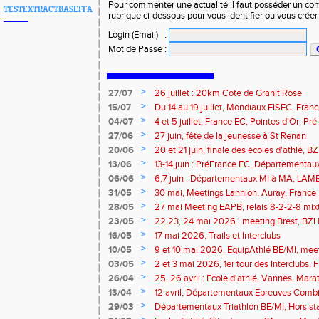
Pour commenter une actualité il faut posséder un compt
TESTEXTRACTBASEFFA
rubrique ci-dessous pour vous identifier ou vous crée
Login (Email)
:
Mot de Passe
:
>
27/07
26 juillet : 20km Cote de Granit Rose
>
15/07
Du 14 au 19 juillet, Mondiaux FISEC, Fra
>
04/07
4 et 5 juillet, France EC, Pointes d'Or, 
Meetings Fougères, Quimper, St Renan
>
27/06
27 juin, fête de la jeunesse à St Renan
>
20/06
20 et 21 juin, finale des écoles d'athlé, 
>
13/06
13-14 juin : PréFrance EC, Départementau
meeting Pacé, meeting Landerneau
>
06/06
6,7 juin : Départementaux MI à MA, LAM
>
31/05
30 mai, Meetings Lannion, Auray, France u
route, Trails
>
28/05
27 mai Meeting EAPB, relais 8-2-2-8 mixt
>
23/05
22,23, 24 mai 2026 : meeting Brest, BZH 
>
16/05
17 mai 2026, Trails et Interclubs
>
10/05
9 et 10 mai 2026, EquipAthlé BE/MI, mee
marathon de la Loire
>
03/05
2 et 3 mai 2026, 1er tour des Interclubs,
traversée de la Baie
>
26/04
25, 26 avril : Ecole d'athlé, Vannes, Mara
Isle
>
13/04
12 avril, Départementaux Epreuves Comb
marathon de Paris
>
29/03
Départementaux Triathlon BE/MI, Hors st