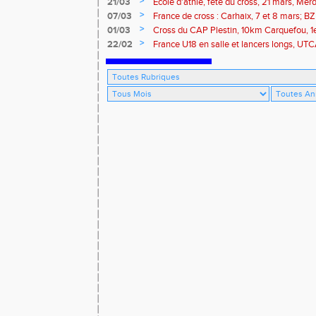
>
21/03
Ecole d'athlé, fête du cross, 21 mars, Merd
>
07/03
France de cross : Carhaix, 7 et 8 mars; B
Brieuc, 7 mars
>
01/03
Cross du CAP Plestin, 10km Carquefou, 1
>
22/02
France U18 en salle et lancers longs, UT