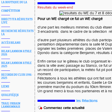
LA BOUTIQUE DU LA
Résultats du week-end
COMPÉTITION
Pour un WE chargé ce fut un WE chargé
DIRECT FFA RÉSULTATS
LIVE
d'une part les meilleurs minimes du club étaie
RECHERCHE RÉSULTATS
3 encadrants dans le cadre de la sélection ré
LA
d'autre part plusieurs athlètes du club partici
ACCÈS BILANS
pentathlon départemental dans la salle M Dupu
signaler les belles premières places de Valen
BILAN LANNION ATHLE
Djondo dans la catégorie Benjamin, résultats 
2026
Enfin cerise sur le gâteau le club organisait l
BILAN LANNION ATHLE
dans la ville avec passage au Stanco, ce fut 
2025
un record de participation, la météo fut pil p
moment.
RECORDS DU CLUB 1996-
Félicitations à tous les athlètes qui ont fait soi
2025
les courses benjamins et enfants, Gaelle Le Gl
première marche du podium du 10km féminin
LIENS
Un grand merci à tous nos partenaires et à 
QUALIFIÉ(E)S
les Réactions
TRAIL URBAIN
LANNIONNAIS
Commentez cette actualité