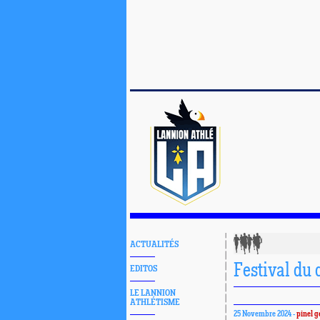
ACTUALITÉS
Festival du
EDITOS
LE LANNION
ATHLÉTISME
25 Novembre 2024 -
pinel g