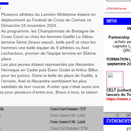
d
d'Athlétisme.
Plusieurs athlètes du Lannion Athlétisme étaient en
déplacement au Festival de Cross de Carhaix ce
INFOS
Dimanche 24 novembre 2024.
I
Au programme, les Championnats de Bretagne de
Cross Court ou chez les femmes Gaëlle Le Gléau
Partnership
achats par
termine 5ème (bravo waouh, belle perf) et chez les
cagnotte L
hommes une belle équipe de 9 athlètes ou Axel
QRC
Lechantoux, premier de l'équipe termine en 55ème
place.
FORMATION L
(septembre 2
Les plus jeunes étaient représentés par Alexandre
Herneque en Cadet puis Ewen Godel et Arthur Billon
pour les juniors. Outre la belle de place de Gaëlle, à
l'arrivée, Axel et Alexandre semblaient les plus
satisfaits de leur course. A noter que c'était aussi une
CELT (collect
ss pour plusieurs d'entre eux. Bravo à tous, la saison
lancers du Tr
https://www.c
lle
Cross Court Femmes / TCF
5
15'
r
Cross Juniors F/M - Label
20
19'
ÉVÉNEMENTS
Cross Juniors F/M - Label
28
19'
m
Cross Court Hommes / TCM
165
15'