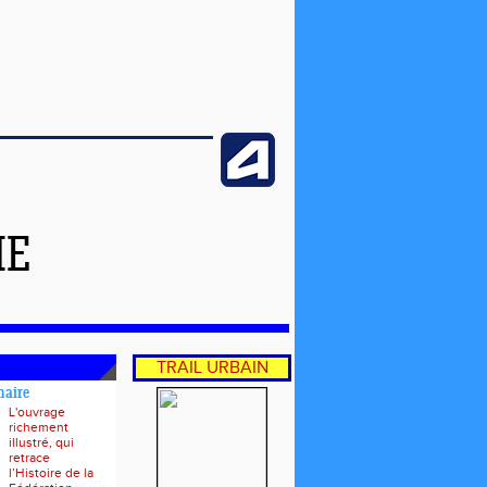
ME
TRAIL URBAIN
naire
L'ouvrage
richement
illustré, qui
retrace
l’Histoire de la