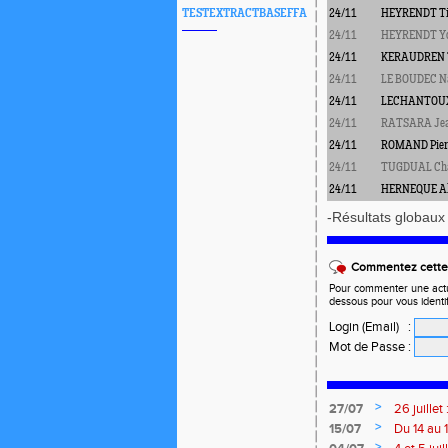
TESTEXTRACTBASEFFA
24/11
HEYRENDT Ti
24/11
HEYRENDT Y
24/11
KERAUDREN 
24/11
LE BOUDEC N
24/11
LECHANTOUX
24/11
RATSARA Jea
24/11
ROMAND Pierr
24/11
TUGDUAL Cha
24/11
HERNEQUE Al
-Résultats globau
Commentez cette 
Pour commenter une actual
dessous pour vous identi
Login (Email)
:
Mot de Passe
:
>
27/07
26 juille
>
15/07
Du 14 au 
>