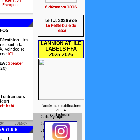
Fédération
Française
6 décembre 2026
Le TUL 2026 aide
La Petite bulle de
NFOS
Tessa
 Décathlon
: tes
LANNION ATHLE
ticipent à la
LABELS FFA
A. Voir doc et
ode
ICI
2025-2026
BA :
Speaker
026)
if entraineurs
égor)
elt.bzh/
L'accès aux publications
du LA
sur Instagram
57''
SEF/91
Carhaix plougue
26''
JUM/07
Carhaix plougue
 À VENIR
53''
JUM/06
Carhaix plougue
09''
ESM/05
Carhaix plougue