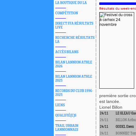
LA BOUTIQUE DU LA
Résultats du week-en
COMPÉTITION
DIRECT FFA RÉSULTATS
LIVE
RECHERCHE RÉSULTATS
LA
ACCÈS BILANS
BILAN LANNION ATHLE
2026
BILAN LANNION ATHLE
2025
RECORDS DU CLUB 1996-
2025
première sortie cro
est lancée.
LIENS
Lionel Billon
24/11
LE GLEAU Gae
QUALIFIÉ(E)S
24/11
BILLON Arthu
TRAIL URBAIN
24/11
GODEL Ewen
LANNIONNAIS
24/11
BONNIEC To