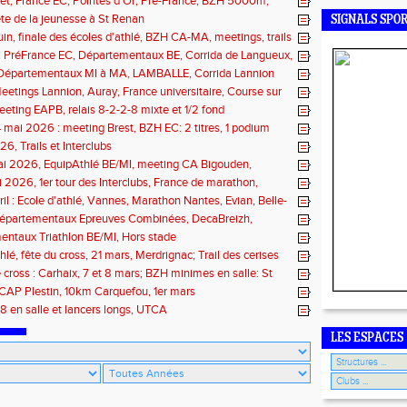
illet, France EC, Pointes d'Or, Pré-France, BZH 5000m,
 Fougères, Quimper, St Renan
fête de la jeunesse à St Renan
SIGNALS SPO
juin, finale des écoles d'athlé, BZH CA-MA, meetings, trails
n : PréFrance EC, Départementaux BE, Corrida de Langueux,
Pacé, meeting Landerneau
: Départementaux MI à MA, LAMBALLE, Corrida Lannion
eetings Lannion, Auray, France universitaire, Course sur
ils
eting EAPB, relais 8-2-2-8 mixte et 1/2 fond
 mai 2026 : meeting Brest, BZH EC: 2 titres, 1 podium
6, Trails et Interclubs
ai 2026, EquipAthlé BE/MI, meeting CA Bigouden,
de la Loire
i 2026, 1er tour des Interclubs, France de marathon,
 de la Baie
ril : Ecole d'athlé, Vannes, Marathon Nantes, Evian, Belle-
 Départementaux Epreuves Combinées, DecaBreizh,
de Paris
ntaux Triathlon BE/MI, Hors stade
hlé, fête du cross, 21 mars, Merdrignac; Trail des cerises
 cross : Carhaix, 7 et 8 mars; BZH minimes en salle: St
 mars
CAP Plestin, 10km Carquefou, 1er mars
8 en salle et lancers longs, UTCA
LES ESPACES