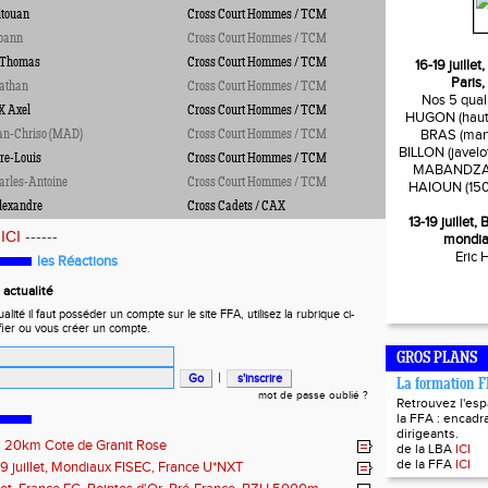
touan
Cross Court Hommes / TCM
151
15'
oann
Cross Court Hommes / TCM
127
14'
Thomas
Cross Court Hommes / TCM
94
14'
16-19 juille
Paris,
athan
Cross Court Hommes / TCM
105
14'
Nos 5 quali
 Axel
Cross Court Hommes / TCM
55
14'
HUGON (haute
BRAS (mart
n-Chriso (MAD)
Cross Court Hommes / TCM
176
15'
BILLON (javelo
e-Louis
Cross Court Hommes / TCM
331
18'
MABANDZA (
rles-Antoine
Cross Court Hommes / TCM
318
17'
HAIOUN (150
exandre
Cross Cadets / CAX
17
12'
13-19 juillet
x
ICI
------
mondia
Eric
les Réactions
actualité
ité il faut posséder un compte sur le site FFA, utilisez la rubrique ci-
fier ou vous créer un compte.
GROS PLANS
|
La formation 
mot de passe oublié ?
Retrouvez l'es
la FFA : encadra
dirigeants.
t : 20km Cote de Granit Rose
de la LBA
ICI
de la FFA
ICI
19 juillet, Mondiaux FISEC, France U*NXT