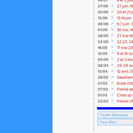
04/07
4 et 5 ju
Meetings
>
27/06
27 juin, 
>
20/06
20 et 21 
>
13/06
13-14 jui
meeting 
>
06/06
6,7 juin 
>
31/05
30 mai, M
route, Tra
>
28/05
27 mai Me
>
23/05
22,23, 24
>
16/05
17 mai 202
>
10/05
9 et 10 m
marathon 
>
03/05
2 et 3 ma
traversée
>
26/04
25, 26 av
Isle
>
13/04
12 avril,
marathon 
>
29/03
Départeme
>
21/03
Ecole d'at
>
07/03
France de
Brieuc, 7
>
01/03
Cross du 
>
22/02
France U1