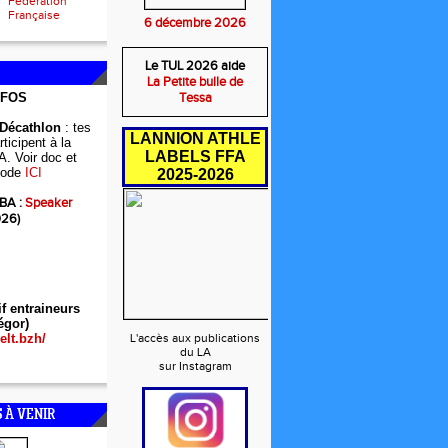
Fédération
Française
6 décembre 2026
Le TUL 2026 aide
La Petite bulle de
NFOS
Tessa
 Décathlon
: tes
LANNION ATHLE
ticipent à la
LABELS FFA
A. Voir doc et
ode
ICI
2025-2026
BA :
Speaker
026)
if entraineurs
égor)
elt.bzh/
L'accès aux publications
du LA
sur Instagram
 À VENIR