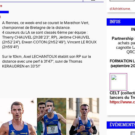
re
d'Athlétisme.
d
INFOS
A Rennes, ce week-end se courait le Marathon Vert,
championnat de Bretagne de la distance.
I
4 coureurs du LA se sont classés 6ème par équipe :
Thierry CHAUVEL (2h38'23", RP), Jérôme CHAUVEL
Partnership
(2h52'24"), Erwan COTON (2h52'49"), Vincent LE ROUX
achats par
(2h59'41")
cagnotte L
QRC
Sur le 10km, Axel LECHANTOUX établit son RP sur la
FORMATION L
distance avec une perf à 31'47", suivi de Thomas
(septembre 2
KERAUDREN en 33'51"
CELT (collect
lancers du Tr
https://www.c
ÉVÉNEMENTS