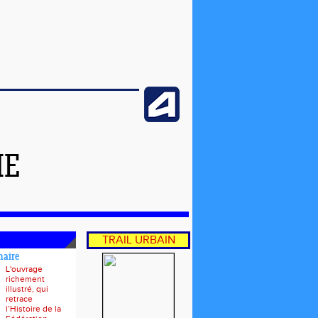
ME
TRAIL URBAIN
naire
L'ouvrage
richement
illustré, qui
retrace
l’Histoire de la