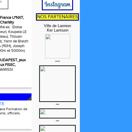
NOS PARTENAIRES
t, France U*NXT,
 Charléty
Ville de Lannion
fié-es : Eloïse
Ker Lannuon
ur), Koupaïa LE
eau), Titouan
t), Yann de Breizh
110H), Joseph
0m et 5000m).
, BUDAPEST, jeux
****
ux FISEC,
 HAMISSI
FFA
***
pace Formation de
nts, officiels,
***