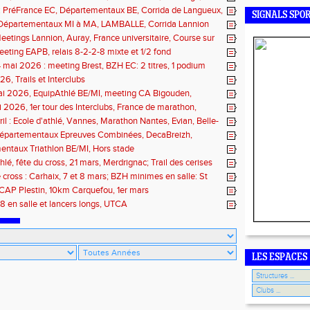
n : PréFrance EC, Départementaux BE, Corrida de Langueux,
SIGNALS SPO
Pacé, meeting Landerneau
: Départementaux MI à MA, LAMBALLE, Corrida Lannion
eetings Lannion, Auray, France universitaire, Course sur
ils
eting EAPB, relais 8-2-2-8 mixte et 1/2 fond
 mai 2026 : meeting Brest, BZH EC: 2 titres, 1 podium
6, Trails et Interclubs
ai 2026, EquipAthlé BE/MI, meeting CA Bigouden,
de la Loire
i 2026, 1er tour des Interclubs, France de marathon,
 de la Baie
ril : Ecole d'athlé, Vannes, Marathon Nantes, Evian, Belle-
 Départementaux Epreuves Combinées, DecaBreizh,
de Paris
ntaux Triathlon BE/MI, Hors stade
hlé, fête du cross, 21 mars, Merdrignac; Trail des cerises
 cross : Carhaix, 7 et 8 mars; BZH minimes en salle: St
 mars
CAP Plestin, 10km Carquefou, 1er mars
8 en salle et lancers longs, UTCA
LES ESPACES