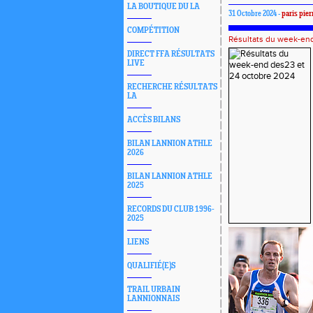
LA BOUTIQUE DU LA
31 Octobre 2024 -
paris pier
COMPÉTITION
Résultats du week-en
DIRECT FFA RÉSULTATS
LIVE
RECHERCHE RÉSULTATS
LA
ACCÈS BILANS
BILAN LANNION ATHLE
2026
BILAN LANNION ATHLE
2025
RECORDS DU CLUB 1996-
2025
LIENS
QUALIFIÉ(E)S
TRAIL URBAIN
LANNIONNAIS