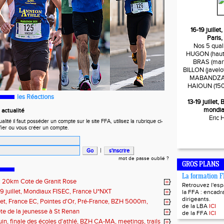
16-19 juille
Paris,
Nos 5 quali
HUGON (haute
BRAS (mart
BILLON (javelo
MABANDZA (
HAIOUN (150
les Réactions
13-19 juillet
mondia
actualité
Eric
ité il faut posséder un compte sur le site FFA, utilisez la rubrique ci-
fier ou vous créer un compte.
|
mot de passe oublié ?
GROS PLANS
La formation 
t : 20km Cote de Granit Rose
Retrouvez l'es
19 juillet, Mondiaux FISEC, France U*NXT
la FFA : encadra
dirigeants.
illet, France EC, Pointes d'Or, Pré-France, BZH 5000m,
de la LBA
ICI
 Fougères, Quimper, St Renan
fête de la jeunesse à St Renan
de la FFA
ICI
juin, finale des écoles d'athlé, BZH CA-MA, meetings, trails