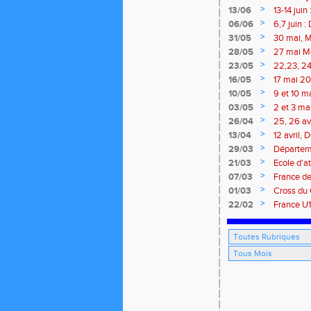
>
13/06
13-14 jui
meeting 
>
06/06
6,7 juin 
>
31/05
30 mai, M
route, Tra
>
28/05
27 mai Me
>
23/05
22,23, 24
>
16/05
17 mai 202
>
10/05
9 et 10 m
marathon 
>
03/05
2 et 3 ma
traversée
>
26/04
25, 26 av
Isle
>
13/04
12 avril,
marathon 
>
29/03
Départeme
>
21/03
Ecole d'at
>
07/03
France de
Brieuc, 7
>
01/03
Cross du 
>
22/02
France U1