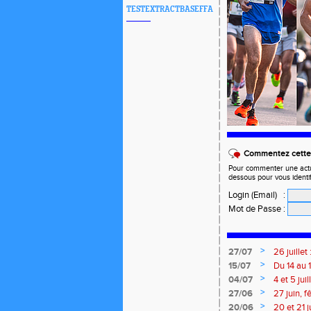
TESTEXTRACTBASEFFA
Commentez cette 
Pour commenter une actual
dessous pour vous identi
Login (Email)
:
Mot de Passe
:
>
27/07
26 juille
>
15/07
Du 14 au 
>
04/07
4 et 5 ju
Meetings
>
27/06
27 juin, 
>
20/06
20 et 21 