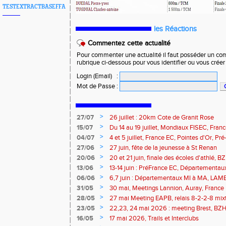
TESTEXTRACTBASEFFA
les Réactions
Commentez cette actualité
Pour commenter une actualité il faut posséder un compt
rubrique ci-dessous pour vous identifier ou vous crée
Login (Email)
:
Mot de Passe
:
>
27/07
26 juillet : 20km Cote de Granit Rose
>
15/07
Du 14 au 19 juillet, Mondiaux FISEC, Fra
>
04/07
4 et 5 juillet, France EC, Pointes d'Or, 
Meetings Fougères, Quimper, St Renan
>
27/06
27 juin, fête de la jeunesse à St Renan
>
20/06
20 et 21 juin, finale des écoles d'athlé, 
>
13/06
13-14 juin : PréFrance EC, Départementau
meeting Pacé, meeting Landerneau
>
06/06
6,7 juin : Départementaux MI à MA, LAM
>
31/05
30 mai, Meetings Lannion, Auray, France u
route, Trails
>
28/05
27 mai Meeting EAPB, relais 8-2-2-8 mixt
>
23/05
22,23, 24 mai 2026 : meeting Brest, BZH 
>
16/05
17 mai 2026, Trails et Interclubs