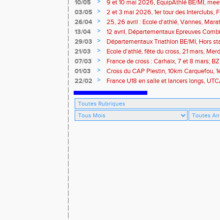
>
10/05
9 et 10 mai 2026, EquipAthlé BE/MI, mee
marathon de la Loire
>
03/05
2 et 3 mai 2026, 1er tour des Interclubs,
traversée de la Baie
>
26/04
25, 26 avril : Ecole d'athlé, Vannes, Mara
Isle
>
13/04
12 avril, Départementaux Epreuves Comb
marathon de Paris
>
29/03
Départementaux Triathlon BE/MI, Hors st
>
21/03
Ecole d'athlé, fête du cross, 21 mars, Merd
>
07/03
France de cross : Carhaix, 7 et 8 mars; B
Brieuc, 7 mars
>
01/03
Cross du CAP Plestin, 10km Carquefou, 1
>
22/02
France U18 en salle et lancers longs, UT