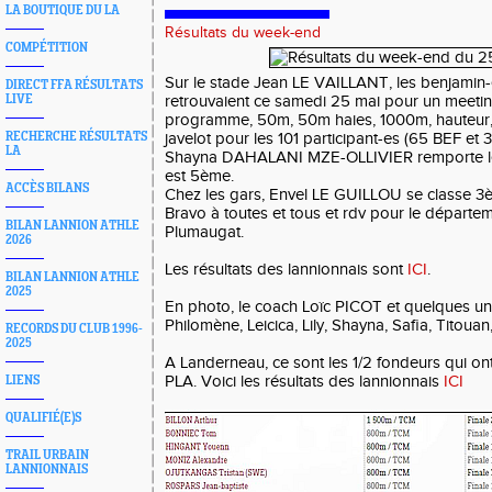
LA BOUTIQUE DU LA
Résultats du week-end
COMPÉTITION
Sur le stade Jean LE VAILLANT, les benjamin
DIRECT FFA RÉSULTATS
LIVE
retrouvaient ce samedi 25 mai pour un meetin
programme, 50m, 50m haies, 1000m, hauteur, 
RECHERCHE RÉSULTATS
javelot pour les 101 participant-es (65 BEF et
LA
Shayna DAHALANI MZE-OLLIVIER remporte le t
est 5ème.
ACCÈS BILANS
Chez les gars, Envel LE GUILLOU se classe 3è
Bravo à toutes et tous et rdv pour le départeme
BILAN LANNION ATHLE
Plumaugat.
2026
Les résultats des lannionnais sont
ICI
.
BILAN LANNION ATHLE
2025
En photo, le coach Loïc PICOT et quelques un
Philomène, Leicica, Lily, Shayna, Safia, Titouan,
RECORDS DU CLUB 1996-
2025
A Landerneau, ce sont les 1/2 fondeurs qui on
PLA. Voici les résultats des lannionnais
ICI
LIENS
QUALIFIÉ(E)S
TRAIL URBAIN
LANNIONNAIS