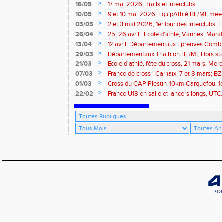
>
16/05
17 mai 2026, Trails et Interclubs
>
10/05
9 et 10 mai 2026, EquipAthlé BE/MI, mee
marathon de la Loire
>
03/05
2 et 3 mai 2026, 1er tour des Interclubs,
traversée de la Baie
>
26/04
25, 26 avril : Ecole d'athlé, Vannes, Mara
Isle
>
13/04
12 avril, Départementaux Epreuves Comb
marathon de Paris
>
29/03
Départementaux Triathlon BE/MI, Hors st
>
21/03
Ecole d'athlé, fête du cross, 21 mars, Merd
>
07/03
France de cross : Carhaix, 7 et 8 mars; B
Brieuc, 7 mars
>
01/03
Cross du CAP Plestin, 10km Carquefou, 1
>
22/02
France U18 en salle et lancers longs, UT