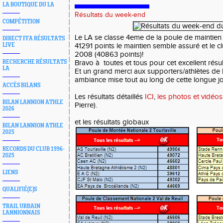
LA BOUTIQUE DU LA
Résultats du week-end
COMPÉTITION
Le LA se classe 4eme de la poule de maintie
DIRECT FFA RÉSULTATS
LIVE
41291 points le maintien semble assuré et le c
2008 (40863 points)!
RECHERCHE RÉSULTATS
Bravo à toutes et tous pour cet excellent résul
LA
Et un grand merci aux supporters/athlètes de
ambiance mise tout au long de cette longue j
ACCÈS BILANS
Les résultats détaillés
ICI
,
les photos et vidéos
BILAN LANNION ATHLE
Pierre).
2026
et les résultats globaux
BILAN LANNION ATHLE
2025
RECORDS DU CLUB 1996-
2025
LIENS
QUALIFIÉ(E)S
TRAIL URBAIN
LANNIONNAIS