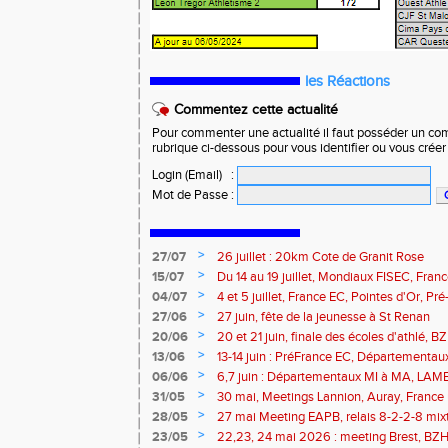
les Réactions
Commentez cette actualité
Pour commenter une actualité il faut posséder un compt
rubrique ci-dessous pour vous identifier ou vous crée
Login (Email)
:
Mot de Passe
:
>
27/07
26 juillet : 20km Cote de Granit Rose
>
15/07
Du 14 au 19 juillet, Mondiaux FISEC, Fra
>
04/07
4 et 5 juillet, France EC, Pointes d'Or, 
Meetings Fougères, Quimper, St Renan
>
27/06
27 juin, fête de la jeunesse à St Renan
>
20/06
20 et 21 juin, finale des écoles d'athlé, 
>
13/06
13-14 juin : PréFrance EC, Départementau
meeting Pacé, meeting Landerneau
>
06/06
6,7 juin : Départementaux MI à MA, LAM
>
31/05
30 mai, Meetings Lannion, Auray, France u
route, Trails
>
28/05
27 mai Meeting EAPB, relais 8-2-2-8 mixt
>
23/05
22,23, 24 mai 2026 : meeting Brest, BZH 