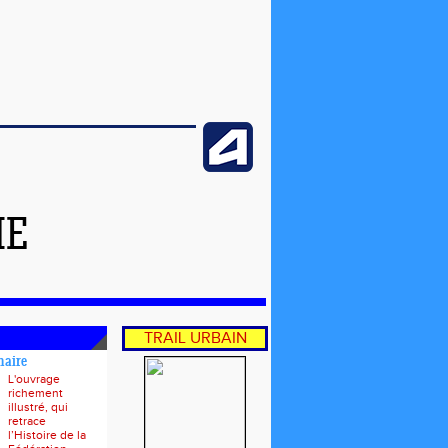
ME
TRAIL URBAIN
naire
L'ouvrage
richement
illustré, qui
retrace
l’Histoire de la