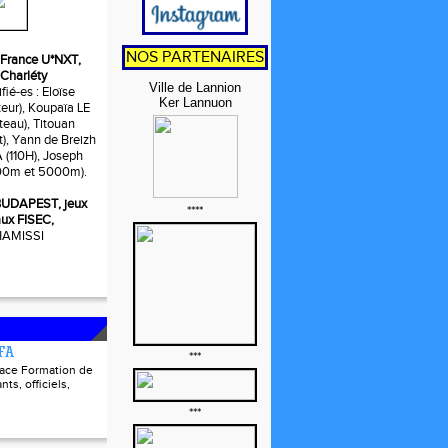
NOS PARTENAIRES
t, France U*NXT,
 Charléty
Ville de Lannion
fié-es : Eloïse
Ker Lannuon
ur), Koupaïa LE
eau), Titouan
t), Yann de Breizh
110H), Joseph
0m et 5000m).
, BUDAPEST, jeux
****
ux FISEC,
 HAMISSI
FFA
***
pace Formation de
nts, officiels,
***