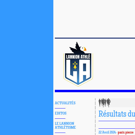
ACTUALITÉS
Résultats d
EDITOS
LE LANNION
ATHLÉTISME
22 Avril 2024 -
paris pierre