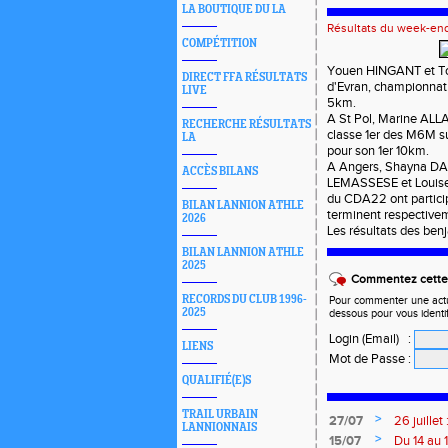
LA BOUTIQUE DU LA
Résultats du week-en
COMPÉTITION
Youen HINGANT et To
DIRECT FFA RÉSULTATS
d'Evran, championnat
LIVE
5km.
A St Pol, Marine ALL
RECHERCHE RÉSULTATS
classe 1er des M6M su
LA
pour son 1er 10km.
A Angers, Shayna D
ACCÈS BILANS
LEMASSESE et Louise
du CDA22 ont particip
BILAN LANNION ATHLE
terminent respectiv
2026
Les résultats des b
BILAN LANNION ATHLE
2025
Commentez cette 
RECORDS DU CLUB 1996-
Pour commenter une actual
2025
dessous pour vous identi
Login (Email)
:
LIENS
Mot de Passe
:
QUALIFIÉ(E)S
TRAIL URBAIN
>
27/07
26 juille
LANNIONNAIS
>
15/07
Du 14 au 