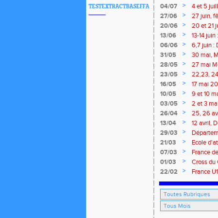
>
04/07
4 et 5 ju
TESTEXTRACTBASEFFA
Meetings
>
27/06
27 juin, 
>
20/06
20 et 21 
>
13/06
13-14 jui
meeting 
>
06/06
6,7 juin 
>
31/05
30 mai, M
route, Tra
>
28/05
27 mai Me
>
23/05
22,23, 24
>
16/05
17 mai 202
>
10/05
9 et 10 m
marathon 
>
03/05
2 et 3 ma
traversée
>
26/04
25, 26 av
Isle
>
13/04
12 avril,
marathon 
>
29/03
Départeme
>
21/03
Ecole d'at
>
07/03
France de
Brieuc, 7
>
01/03
Cross du 
>
22/02
France U1