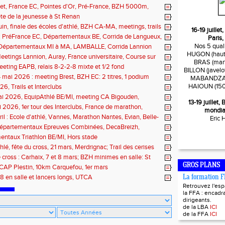
illet, France EC, Pointes d'Or, Pré-France, BZH 5000m,
 Fougères, Quimper, St Renan
fête de la jeunesse à St Renan
juin, finale des écoles d'athlé, BZH CA-MA, meetings, trails
16-19 juille
n : PréFrance EC, Départementaux BE, Corrida de Langueux,
Paris,
Pacé, meeting Landerneau
Nos 5 quali
: Départementaux MI à MA, LAMBALLE, Corrida Lannion
HUGON (haute
eetings Lannion, Auray, France universitaire, Course sur
BRAS (mart
ils
eting EAPB, relais 8-2-2-8 mixte et 1/2 fond
BILLON (javelo
 mai 2026 : meeting Brest, BZH EC: 2 titres, 1 podium
MABANDZA (
HAIOUN (150
6, Trails et Interclubs
ai 2026, EquipAthlé BE/MI, meeting CA Bigouden,
13-19 juillet
de la Loire
i 2026, 1er tour des Interclubs, France de marathon,
mondia
 de la Baie
ril : Ecole d'athlé, Vannes, Marathon Nantes, Evian, Belle-
Eric
 Départementaux Epreuves Combinées, DecaBreizh,
de Paris
ntaux Triathlon BE/MI, Hors stade
hlé, fête du cross, 21 mars, Merdrignac; Trail des cerises
 cross : Carhaix, 7 et 8 mars; BZH minimes en salle: St
 mars
GROS PLANS
CAP Plestin, 10km Carquefou, 1er mars
8 en salle et lancers longs, UTCA
La formation 
Retrouvez l'es
la FFA : encadra
dirigeants.
de la LBA
ICI
de la FFA
ICI