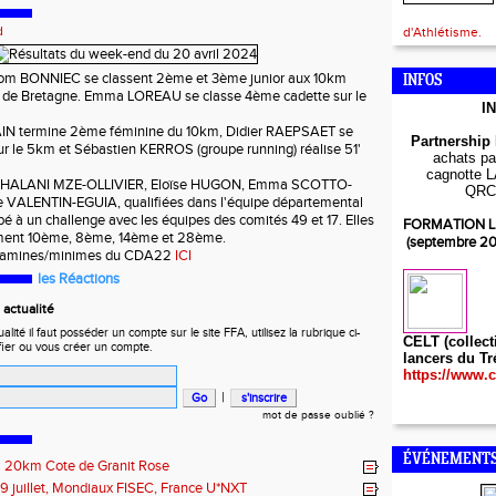
d
d'Athlétisme.
m BONNIEC se classent 2ème et 3ème junior aux 10km
INFOS
 de Bretagne. Emma LOREAU se classe 4ème cadette sur le
I
AIN termine 2ème féminine du 10km, Didier RAEPSAET se
Partnership
r le 5km et Sébastien KERROS (groupe running) réalise 51'
achats par
cagnotte L
AHALANI MZE-OLLIVIER, Eloïse HUGON, Emma SCOTTO-
QRC
 VALENTIN-EGUIA, qualifiées dans l'équipe départemental
é à un challenge avec les équipes des comités 49 et 17. Elles
FORMATION L
ement 10ème, 8ème, 14ème et 28ème.
(septembre 2
enjamines/minimes du CDA22
ICI
les Réactions
actualité
ité il faut posséder un compte sur le site FFA, utilisez la rubrique ci-
CELT (collect
fier ou vous créer un compte.
lancers du Tr
https://www.c
|
mot de passe oublié ?
ÉVÉNEMENTS
t : 20km Cote de Granit Rose
19 juillet, Mondiaux FISEC, France U*NXT