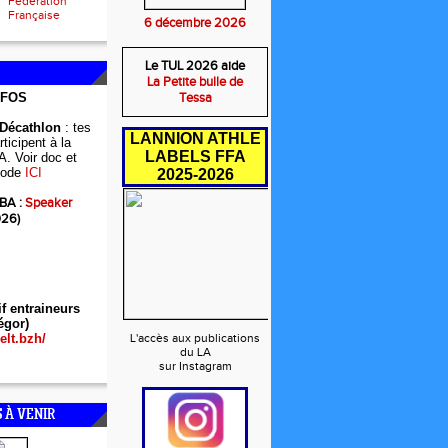
Fédération
Française
6 décembre 2026
Le TUL 2026 aide
La Petite bulle de
NFOS
Tessa
 Décathlon
: tes
LANNION ATHLE
ticipent à la
LABELS FFA
A. Voir doc et
ode
ICI
2025-2026
BA :
Speaker
026)
if entraineurs
égor)
elt.bzh/
L'accès aux publications
du LA
sur Instagram
 À VENIR