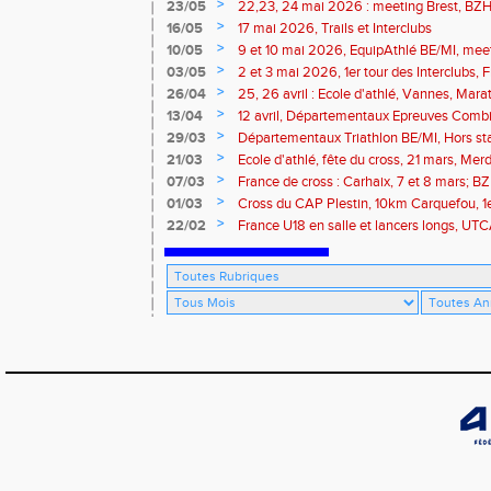
>
23/05
22,23, 24 mai 2026 : meeting Brest, BZH 
>
16/05
17 mai 2026, Trails et Interclubs
>
10/05
9 et 10 mai 2026, EquipAthlé BE/MI, mee
marathon de la Loire
>
03/05
2 et 3 mai 2026, 1er tour des Interclubs,
traversée de la Baie
>
26/04
25, 26 avril : Ecole d'athlé, Vannes, Mara
Isle
>
13/04
12 avril, Départementaux Epreuves Comb
marathon de Paris
>
29/03
Départementaux Triathlon BE/MI, Hors st
>
21/03
Ecole d'athlé, fête du cross, 21 mars, Merd
>
07/03
France de cross : Carhaix, 7 et 8 mars; B
Brieuc, 7 mars
>
01/03
Cross du CAP Plestin, 10km Carquefou, 1
>
22/02
France U18 en salle et lancers longs, UT