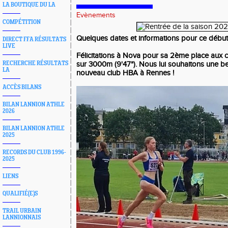
LA BOUTIQUE DU LA
Evènements
COMPÉTITION
Quelques dates et informations pour ce début
DIRECT FFA RÉSULTATS
LIVE
Félicitations à Nova pour sa 2ème place aux
RECHERCHE RÉSULTATS
sur 3000m (9'47"). Nous lui souhaitons une be
LA
nouveau club HBA à Rennes !
ACCÈS BILANS
BILAN LANNION ATHLE
2026
BILAN LANNION ATHLE
2025
RECORDS DU CLUB 1996-
2025
LIENS
QUALIFIÉ(E)S
TRAIL URBAIN
LANNIONNAIS