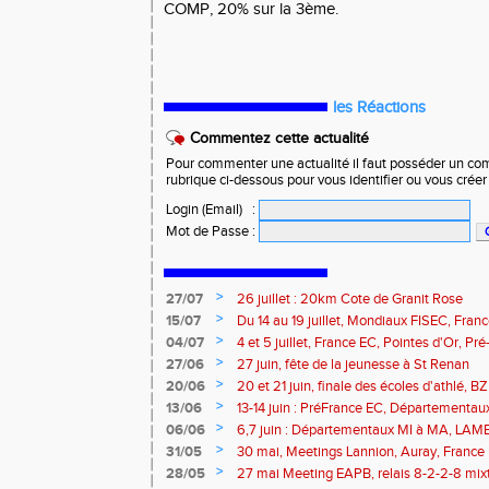
COMP, 20% sur la 3ème.
les Réactions
Commentez cette actualité
Pour commenter une actualité il faut posséder un compt
rubrique ci-dessous pour vous identifier ou vous crée
Login (Email)
:
Mot de Passe
:
>
27/07
26 juillet : 20km Cote de Granit Rose
>
15/07
Du 14 au 19 juillet, Mondiaux FISEC, Fra
>
04/07
4 et 5 juillet, France EC, Pointes d'Or, 
Meetings Fougères, Quimper, St Renan
>
27/06
27 juin, fête de la jeunesse à St Renan
>
20/06
20 et 21 juin, finale des écoles d'athlé, 
>
13/06
13-14 juin : PréFrance EC, Départementau
meeting Pacé, meeting Landerneau
>
06/06
6,7 juin : Départementaux MI à MA, LAM
>
31/05
30 mai, Meetings Lannion, Auray, France u
route, Trails
>
28/05
27 mai Meeting EAPB, relais 8-2-2-8 mixt