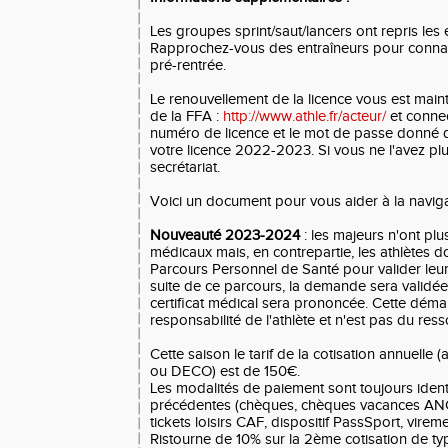
Les groupes sprint/saut/lancers ont repris les
Rapprochez-vous des entraîneurs pour connait
pré-rentrée.
Le renouvellement de la licence vous est maint
de la FFA :
http://www.athle.fr/acteur/
et conne
numéro de licence et le mot de passe donné d
votre licence 2022-2023. Si vous ne l'avez p
secrétariat.
Voici un document pour vous aider à la navigat
Nouveauté 2023-2024
: les majeurs n'ont plus
médicaux mais, en contrepartie, les athlètes do
Parcours Personnel de Santé pour valider leur 
suite de ce parcours, la demande sera valid
certificat médical sera prononcée. Cette déma
responsabilité de l'athlète et n'est pas du ress
Cette saison le tarif de la cotisation annuelle
ou DECO) est de 150€.
Les modalités de paiement sont toujours iden
précédentes (chèques, chèques vacances AN
tickets loisirs CAF, dispositif PassSport, virem
Ristourne de 10% sur la 2ème cotisation de t