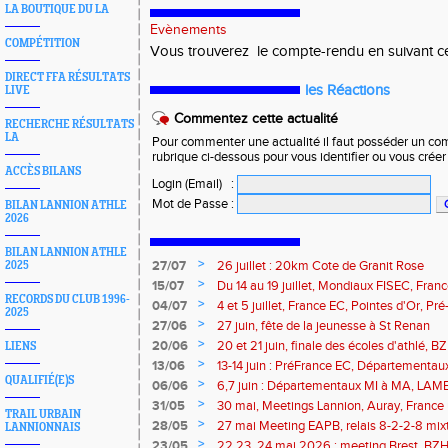
LA BOUTIQUE DU LA
Evènements
COMPÉTITION
Vous trouverez le compte-rendu en suivant 
DIRECT FFA RÉSULTATS
les Réactions
LIVE
Commentez cette actualité
RECHERCHE RÉSULTATS
LA
Pour commenter une actualité il faut posséder un compt
rubrique ci-dessous pour vous identifier ou vous crée
ACCÈS BILANS
Login (Email)
:
Mot de Passe
:
BILAN LANNION ATHLE
2026
BILAN LANNION ATHLE
>
27/07
26 juillet : 20km Cote de Granit Rose
2025
>
15/07
Du 14 au 19 juillet, Mondiaux FISEC, Fra
RECORDS DU CLUB 1996-
>
04/07
4 et 5 juillet, France EC, Pointes d'Or, 
2025
Meetings Fougères, Quimper, St Renan
>
27/06
27 juin, fête de la jeunesse à St Renan
>
20/06
20 et 21 juin, finale des écoles d'athlé, 
LIENS
>
13/06
13-14 juin : PréFrance EC, Départementau
QUALIFIÉ(E)S
meeting Pacé, meeting Landerneau
>
06/06
6,7 juin : Départementaux MI à MA, LAM
>
31/05
30 mai, Meetings Lannion, Auray, France u
TRAIL URBAIN
route, Trails
>
28/05
27 mai Meeting EAPB, relais 8-2-2-8 mixt
LANNIONNAIS
>
23/05
22,23, 24 mai 2026 : meeting Brest, BZH 