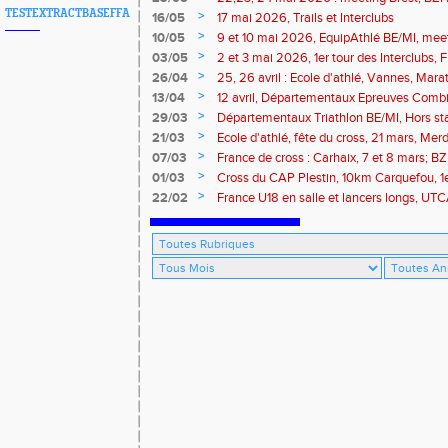
TESTEXTRACTBASEFFA
>
16/05
17 mai 2026, Trails et Interclubs
>
10/05
9 et 10 mai 2026, EquipAthlé BE/MI, mee
marathon de la Loire
>
03/05
2 et 3 mai 2026, 1er tour des Interclubs,
traversée de la Baie
>
26/04
25, 26 avril : Ecole d'athlé, Vannes, Mara
Isle
>
13/04
12 avril, Départementaux Epreuves Comb
marathon de Paris
>
29/03
Départementaux Triathlon BE/MI, Hors st
>
21/03
Ecole d'athlé, fête du cross, 21 mars, Merd
>
07/03
France de cross : Carhaix, 7 et 8 mars; B
Brieuc, 7 mars
>
01/03
Cross du CAP Plestin, 10km Carquefou, 1
>
22/02
France U18 en salle et lancers longs, UT