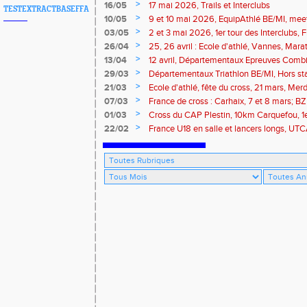
>
16/05
17 mai 2026, Trails et Interclubs
TESTEXTRACTBASEFFA
>
10/05
9 et 10 mai 2026, EquipAthlé BE/MI, mee
marathon de la Loire
>
03/05
2 et 3 mai 2026, 1er tour des Interclubs,
traversée de la Baie
>
26/04
25, 26 avril : Ecole d'athlé, Vannes, Mara
Isle
>
13/04
12 avril, Départementaux Epreuves Comb
marathon de Paris
>
29/03
Départementaux Triathlon BE/MI, Hors st
>
21/03
Ecole d'athlé, fête du cross, 21 mars, Merd
>
07/03
France de cross : Carhaix, 7 et 8 mars; B
Brieuc, 7 mars
>
01/03
Cross du CAP Plestin, 10km Carquefou, 1
>
22/02
France U18 en salle et lancers longs, UT