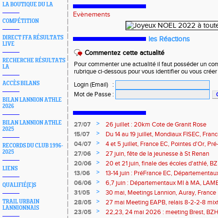
LA BOUTIQUE DU LA
Evènements
COMPÉTITION
DIRECT FFA RÉSULTATS
les Réactions
LIVE
Commentez cette actualité
RECHERCHE RÉSULTATS
Pour commenter une actualité il faut posséder un compt
LA
rubrique ci-dessous pour vous identifier ou vous crée
ACCÈS BILANS
Login (Email)
:
Mot de Passe
:
BILAN LANNION ATHLE
2026
BILAN LANNION ATHLE
>
27/07
26 juillet : 20km Cote de Granit Rose
2025
>
15/07
Du 14 au 19 juillet, Mondiaux FISEC, Fra
>
04/07
4 et 5 juillet, France EC, Pointes d'Or, 
RECORDS DU CLUB 1996-
Meetings Fougères, Quimper, St Renan
2025
>
27/06
27 juin, fête de la jeunesse à St Renan
>
20/06
20 et 21 juin, finale des écoles d'athlé, 
LIENS
>
13/06
13-14 juin : PréFrance EC, Départementau
meeting Pacé, meeting Landerneau
>
06/06
6,7 juin : Départementaux MI à MA, LAM
QUALIFIÉ(E)S
>
31/05
30 mai, Meetings Lannion, Auray, France u
route, Trails
>
TRAIL URBAIN
28/05
27 mai Meeting EAPB, relais 8-2-2-8 mixt
LANNIONNAIS
>
23/05
22,23, 24 mai 2026 : meeting Brest, BZH 