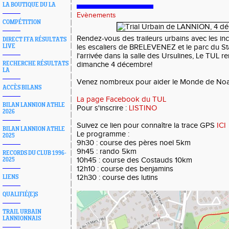
LA BOUTIQUE DU LA
Evènements
COMPÉTITION
Rendez-vous des traileurs urbains avec les i
DIRECT FFA RÉSULTATS
LIVE
les escaliers de BRELEVENEZ et le parc du St
l'arrivée dans la salle des Ursulines, Le TUL r
RECHERCHE RÉSULTATS
dimanche 4 décembre!
LA
Venez nombreux pour aider le Monde de No
ACCÈS BILANS
La page Facebook du TUL
BILAN LANNION ATHLE
Pour s'inscrire :
LISTINO
2026
Suivez ce lien pour connaître la trace GPS
ICI
BILAN LANNION ATHLE
Le programme :
2025
9h30 : course des pères noel 5km
9h45 : rando 5km
RECORDS DU CLUB 1996-
10h45 : course des Costauds 10km
2025
12h10 : course des benjamins
12h30 : course des lutins
LIENS
QUALIFIÉ(E)S
TRAIL URBAIN
LANNIONNAIS