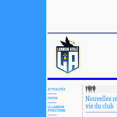
ACTUALITÉS
Nouvelles rè
EDITOS
vie du club
LE LANNION
ATHLÉTISME