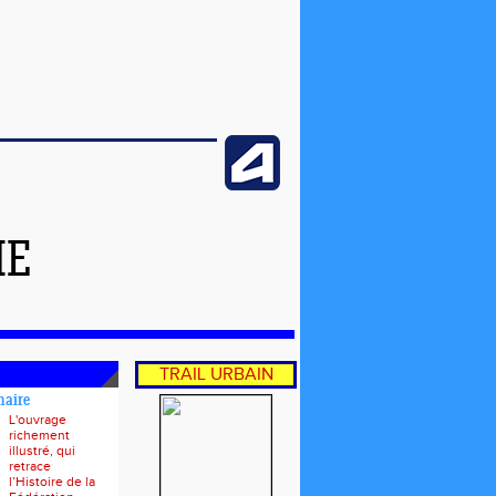
ME
TRAIL URBAIN
naire
L'ouvrage
richement
illustré, qui
retrace
l’Histoire de la