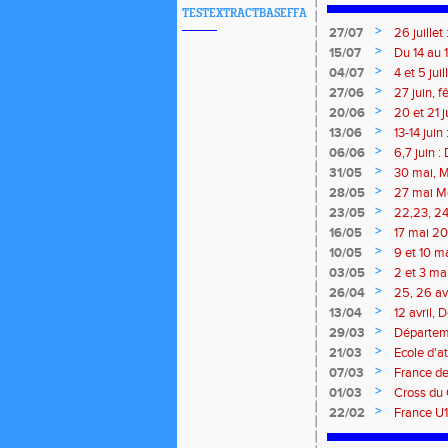
TESTEXTRACTBASEFFA
>
27/07
26 juille
>
15/07
Du 14 au 
>
04/07
4 et 5 ju
Meetings
>
27/06
27 juin, 
>
20/06
20 et 21 
>
13/06
13-14 jui
meeting 
>
06/06
6,7 juin 
>
31/05
30 mai, M
route, Tra
>
28/05
27 mai Me
>
23/05
22,23, 24
>
16/05
17 mai 202
>
10/05
9 et 10 m
marathon 
>
03/05
2 et 3 ma
traversée
>
26/04
25, 26 av
Isle
>
13/04
12 avril,
marathon 
>
29/03
Départeme
>
21/03
Ecole d'at
>
07/03
France de
Brieuc, 7
>
01/03
Cross du 
>
22/02
France U1