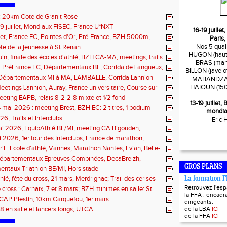
t : 20km Cote de Granit Rose
19 juillet, Mondiaux FISEC, France U*NXT
16-19 juille
illet, France EC, Pointes d'Or, Pré-France, BZH 5000m,
Paris,
 Fougères, Quimper, St Renan
Nos 5 quali
fête de la jeunesse à St Renan
HUGON (haute
juin, finale des écoles d'athlé, BZH CA-MA, meetings, trails
BRAS (mart
n : PréFrance EC, Départementaux BE, Corrida de Langueux,
BILLON (javelo
Pacé, meeting Landerneau
: Départementaux MI à MA, LAMBALLE, Corrida Lannion
MABANDZA (
HAIOUN (150
eetings Lannion, Auray, France universitaire, Course sur
ils
eting EAPB, relais 8-2-2-8 mixte et 1/2 fond
13-19 juillet
 mai 2026 : meeting Brest, BZH EC: 2 titres, 1 podium
mondia
6, Trails et Interclubs
Eric
ai 2026, EquipAthlé BE/MI, meeting CA Bigouden,
de la Loire
i 2026, 1er tour des Interclubs, France de marathon,
 de la Baie
ril : Ecole d'athlé, Vannes, Marathon Nantes, Evian, Belle-
 Départementaux Epreuves Combinées, DecaBreizh,
de Paris
GROS PLANS
ntaux Triathlon BE/MI, Hors stade
hlé, fête du cross, 21 mars, Merdrignac; Trail des cerises
La formation 
Retrouvez l'es
 cross : Carhaix, 7 et 8 mars; BZH minimes en salle: St
la FFA : encadra
 mars
CAP Plestin, 10km Carquefou, 1er mars
dirigeants.
8 en salle et lancers longs, UTCA
de la LBA
ICI
de la FFA
ICI