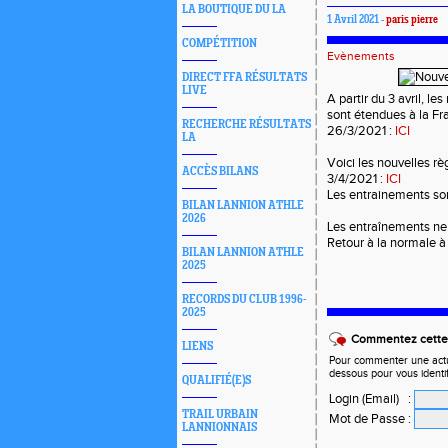
LA BOUTIQUE DU LA
1 Avril 2021 -
paris pierre
COMPÉTITION
Evènements
DIRECT FFA RÉSULTATS
LIVE
A partir du 3 avril, l
sont étendues à la Fr
RECHERCHE RÉSULTATS
26/3/2021 :
ICI
LA
Voici les nouvelles rè
ACCÈS BILANS
3/4/2021 :
ICI
Les entrainements so
BILAN LANNION ATHLE
2026
Les entraînements ne
Retour à la normale à 
BILAN LANNION ATHLE
2025
RECORDS DU CLUB 1996-
2025
Commentez cette 
LIENS
Pour commenter une actual
dessous pour vous identi
QUALIFIÉ(E)S
Login (Email)
:
TRAIL URBAIN
Mot de Passe
:
LANNIONNAIS