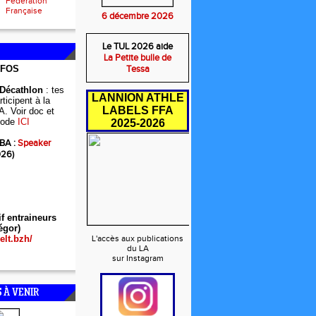
Fédération
Française
6 décembre 2026
Le TUL 2026 aide
La Petite bulle de
NFOS
Tessa
 Décathlon
: tes
LANNION ATHLE
ticipent à la
LABELS FFA
A. Voir doc et
ode
ICI
2025-2026
BA :
Speaker
026)
if entraineurs
égor)
elt.bzh/
L'accès aux publications
du LA
sur Instagram
 À VENIR