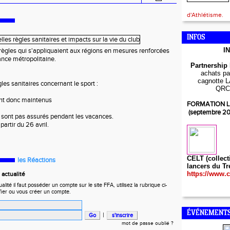
d'Athlétisme.
INFOS
I
es règles qui s'appliquaient aux régions en mesures renforcées
ance métropolitaine.
Partnership
achats par
cagnotte L
gles sanitaires concernant le sport :
QRC
nt donc maintenus
FORMATION L
(septembre 2
 sont pas assurés pendant les vacances.
partir du 26 avril.
CELT (collect
les Réactions
lancers du Tr
https://www.c
actualité
ité il faut posséder un compte sur le site FFA, utilisez la rubrique ci-
fier ou vous créer un compte.
ÉVÉNEMENTS
|
mot de passe oublié ?