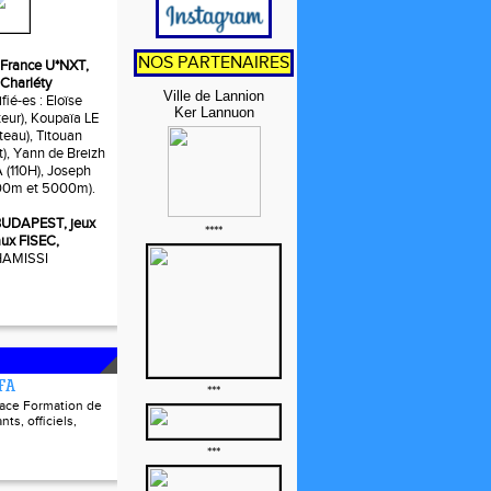
NOS PARTENAIRES
t, France U*NXT,
 Charléty
Ville de Lannion
fié-es : Eloïse
Ker Lannuon
ur), Koupaïa LE
eau), Titouan
t), Yann de Breizh
110H), Joseph
0m et 5000m).
, BUDAPEST, jeux
****
ux FISEC,
 HAMISSI
FFA
***
pace Formation de
nts, officiels,
***