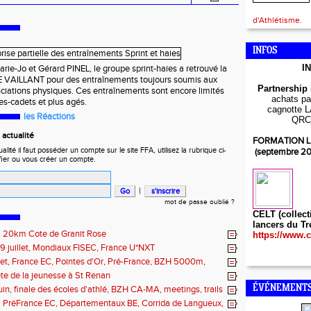
d'Athlétisme.
INFOS
I
rie-Jo et Gérard PINEL, le groupe sprint-haies a retrouvé la
LE VAILLANT pour des entraînements toujours soumis aux
Partnership
nciations physiques. Ces entraînements sont encore limités
achats par
es-cadets et plus agés.
cagnotte L
les Réactions
QRC
actualité
FORMATION L
ité il faut posséder un compte sur le site FFA, utilisez la rubrique ci-
(septembre 2
fier ou vous créer un compte.
|
mot de passe oublié ?
CELT (collect
lancers du Tr
t : 20km Cote de Granit Rose
https://www.c
19 juillet, Mondiaux FISEC, France U*NXT
illet, France EC, Pointes d'Or, Pré-France, BZH 5000m,
 Fougères, Quimper, St Renan
fête de la jeunesse à St Renan
ÉVÉNEMENTS
juin, finale des écoles d'athlé, BZH CA-MA, meetings, trails
n : PréFrance EC, Départementaux BE, Corrida de Langueux,