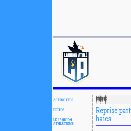
ACTUALITÉS
Reprise part
EDITOS
haies
LE LANNION
ATHLÉTISME