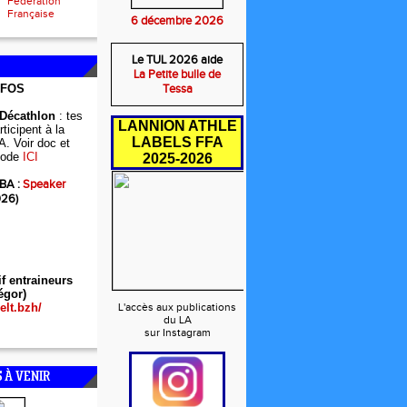
Fédération
Française
6 décembre 2026
Le TUL 2026 aide
La Petite bulle de
NFOS
Tessa
 Décathlon
: tes
LANNION ATHLE
ticipent à la
LABELS FFA
A. Voir doc et
ode
ICI
2025-2026
BA :
Speaker
026)
if entraineurs
égor)
elt.bzh/
L'accès aux publications
du LA
sur Instagram
 À VENIR