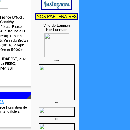
NOS PARTENAIRES
t, France U*NXT,
 Charléty
Ville de Lannion
fié-es : Eloïse
Ker Lannuon
ur), Koupaïa LE
eau), Titouan
t), Yann de Breizh
110H), Joseph
0m et 5000m).
, BUDAPEST, jeux
****
ux FISEC,
 HAMISSI
FFA
***
pace Formation de
nts, officiels,
***