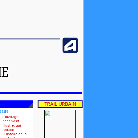
ME
TRAIL URBAIN
naire
L'ouvrage
richement
illustré, qui
retrace
l’Histoire de la