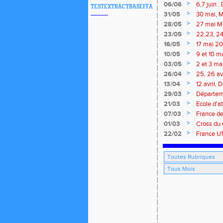
meeting 
>
06/06
6,7 juin 
TESTEXTRACTBASEFFA
>
31/05
30 mai, M
route, Tra
>
28/05
27 mai Me
>
23/05
22,23, 24
>
16/05
17 mai 202
>
10/05
9 et 10 m
marathon 
>
03/05
2 et 3 ma
traversée
>
26/04
25, 26 av
Isle
>
13/04
12 avril,
marathon 
>
29/03
Départeme
>
21/03
Ecole d'at
>
07/03
France de
Brieuc, 7
>
01/03
Cross du 
>
22/02
France U1