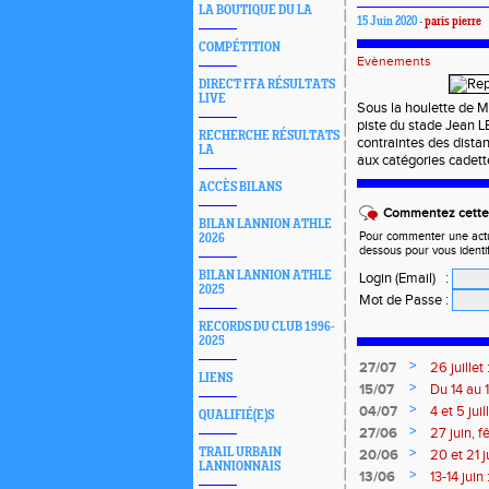
LA BOUTIQUE DU LA
15 Juin 2020 -
paris pierre
COMPÉTITION
Evènements
DIRECT FFA RÉSULTATS
LIVE
Sous la houlette de Ma
piste du stade Jean 
RECHERCHE RÉSULTATS
contraintes des dista
LA
aux catégories cadett
ACCÈS BILANS
Commentez cette 
BILAN LANNION ATHLE
Pour commenter une actual
2026
dessous pour vous identi
BILAN LANNION ATHLE
Login (Email)
:
2025
Mot de Passe
:
RECORDS DU CLUB 1996-
2025
>
27/07
26 juille
LIENS
>
15/07
Du 14 au 
>
04/07
4 et 5 ju
QUALIFIÉ(E)S
Meetings
>
27/06
27 juin, 
>
TRAIL URBAIN
20/06
20 et 21 
LANNIONNAIS
>
13/06
13-14 jui