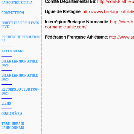
Comité Départemental 56:
http://cda56.athle.
LA BOUTIQUE DU LA
Ligue de Bretagne:
http://www.bretagneathlet
COMPÉTITION
Interrégion Bretagne Normandie:
http://inter-
DIRECT FFA RÉSULTATS
normandie.athle.com/
LIVE
Fédération Française Athlétisme:
http://www.ath
RECHERCHE RÉSULTATS
LA
ACCÈS BILANS
BILAN LANNION ATHLE
2026
BILAN LANNION ATHLE
2025
RECORDS DU CLUB 1996-
2025
LIENS
QUALIFIÉ(E)S
TRAIL URBAIN
LANNIONNAIS