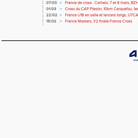
07/03
>
France de cross : Carhaix, 7 et 8 mars; BZ
Brieuc, 7 mars
01/03
>
Cross du CAP Plestin, 10km Carquefou, 1e
22/02
>
France U18 en salle et lancers longs, UTC
15/02
>
France Masters, 1/2 finale France Cross