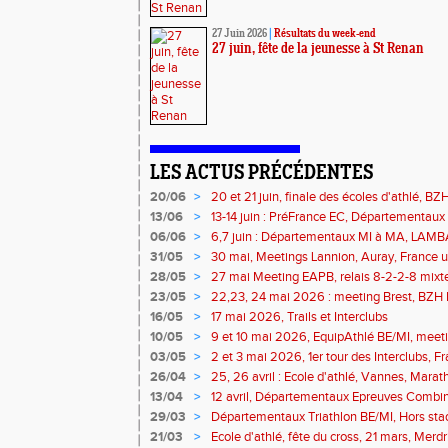
27 Juin 2026
|
Résultats du week-end
27 juin, fête de la jeunesse à St Renan
LES ACTUS PRÉCÉDENTES
20/06
>
20 et 21 juin, finale des écoles d'athlé, B
13/06
>
13-14 juin : PréFrance EC, Départementaux
meeting Pacé, meeting Landerneau
06/06
>
6,7 juin : Départementaux MI à MA, LAMB
31/05
>
30 mai, Meetings Lannion, Auray, France un
route, Trails
28/05
>
27 mai Meeting EAPB, relais 8-2-2-8 mixte
23/05
>
22,23, 24 mai 2026 : meeting Brest, BZH E
16/05
>
17 mai 2026, Trails et Interclubs
10/05
>
9 et 10 mai 2026, EquipAthlé BE/MI, meet
marathon de la Loire
03/05
>
2 et 3 mai 2026, 1er tour des Interclubs, 
traversée de la Baie
26/04
>
25, 26 avril : Ecole d'athlé, Vannes, Marat
Isle
13/04
>
12 avril, Départementaux Epreuves Combi
marathon de Paris
29/03
>
Départementaux Triathlon BE/MI, Hors sta
21/03
>
Ecole d'athlé, fête du cross, 21 mars, Merdr