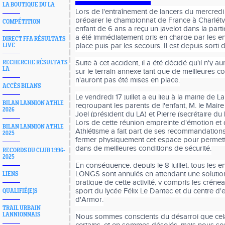
LA BOUTIQUE DU LA
Lors de l'entraînement de lancers du mercredi 8
préparer le championnat de France à Charléty
COMPÉTITION
enfant de 6 ans a reçu un javelot dans la part
a été immédiatement pris en charge par les en
DIRECT FFA RÉSULTATS
place puis par les secours. Il est depuis sorti d
LIVE
Suite à cet accident, il a été décidé qu'il n'y a
RECHERCHE RÉSULTATS
LA
sur le terrain annexe tant que de meilleures co
n'auront pas été mises en place.
ACCÈS BILANS
Le vendredi 17 juillet a eu lieu à la mairie de 
BILAN LANNION ATHLE
regroupant les parents de l'enfant, M. le Maire 
2026
Joël (président du LA) et Pierre (secrétaire du L
Lors de cette réunion empreinte d'émotion et d
BILAN LANNION ATHLE
Athlétisme a fait part de ses recommandations
2025
fermer physiquement cet espace pour permettr
dans de meilleures conditions de sécurité.
RECORDS DU CLUB 1996-
2025
En conséquence, depuis le 8 juillet, tous les 
LONGS sont annulés en attendant une solution
LIENS
pratique de cette activité, y compris les créne
sport du lycée Félix Le Dantec et du centre d
QUALIFIÉ(E)S
d'Armor.
TRAIL URBAIN
LANNIONNAIS
Nous sommes conscients du désarroi que cel